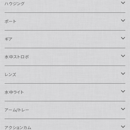
ハウジング
Nikon用
ポート
Nauticam
Canon用
Nauticam
ギア
SEA&SEA
Nauticam
N120ドームポート
Sony用
SEA&SEA
AOI
水中ストロボ
SEA&SEA
N120マクロポート
Nautciam
ドームポート
OM SYSTEM用
OM SYSTEM用
AOI
Nauticam
SEA&SEA
レンズ
N120エクステンションリング
SEA&SEA
マクロポート
Nauticam
ドームポート
アクセサリー
Panasonic用
FIX
SEA&SEA
AOI
マクロコンバージョンレンズ
水中ライト
N120ポートアクセサリー
AOI
スタンダードポート
AOI
フラットポート
Nauticam
アクセサリー
アクセサリー
Nauticam
FUJIFILM用
Athena
アクセサリー
ワイドコンバージョンレンズ
大光量 3000ルーメン以上
アーム/トレー
N100ドームポート
中間リング
アクセサリー
AOI
Nauticam
ドームポート
Nauticam
Nauticam
weefine
ワイドアングルコンバージョンポート
リングライト
アーム
アクションカム