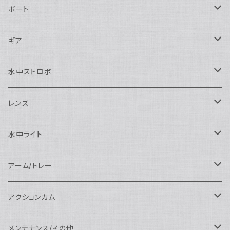
Nikon用
ポート
Nauticam
Canon用
Nauticam
ギア
SEA&SEA
Nauticam
N120ドームポート
Sony用
SEA&SEA
AOI
水中ストロボ
SEA&SEA
N120マクロポート
Nautciam
ドームポート
OM SYSTEM用
OM SYSTEM用
AOI
Nauticam
SEA&SEA
レンズ
N120エクステンションリング
SEA&SEA
マクロポート
Nauticam
ドームポート
アクセサリー
Panasonic用
FIX
SEA&SEA
AOI
マクロコンバージョンレンズ
水中ライト
N120ポートアクセサリー
AOI
スタンダードポート
AOI
フラットポート
Nauticam
アクセサリー
アクセサリー
Nauticam
FUJIFILM用
Athena
アクセサリー
ワイドコンバージョンレンズ
大光量 3000ルーメン以上
アーム/トレー
N100ドームポート
中間リング
アクセサリー
AOI
Nauticam
ドームポート
Nauticam
Nauticam
weefine
ワイドアングルコンバージョンポート
リングライト
アーム
アクションカム
N100フラットポート
ポートベース
エクステンションリング
weefine
AOI
Nikon用
アクセサリー
Nauticam
SEA&SEA
SEA&SEA
レンズオプション
FIX
フロートアーム
レンズ
メンテナンス/その他