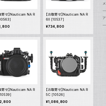
w
A
N
ア
N
S
S
レ
F
フ
レ
メ
N
ポ
寄せ】Nauticam NA R
【お取寄せ】Nauticam NA R
w
C
N
S
A
オ
N
A
A
w
ク
グ
S
ア
[10563]
6II [10537]
N
1,800
¥734,800
FI
S
Ul
C
N
X
w
O
オ
A
A
W
ア
ア
ア
F
N
S
O
A
N
FI
Ul
ア
S
FI
ス
A
A
ス
S
グ
ハ
N
N
P
H
ア
w
S
N
Ul
水
S
S
W
オ
A
w
ア
A
N
F
S
ア
Ul
ア
N
D
S
A
Ul
w
N
モ
FI
N
寄せ】Nauticam NA R
【お取寄せ】Nauticam NA R
Ul
N
[10539]
5C [10526]
ア
Ul
FI
2,800
¥1,086,800
N