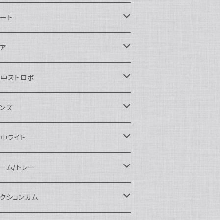
ikon用
ート
auticam
anon用
auticam
ア
EA&SEA
auticam
120ドームポート
ony用
EA&SEA
OI
水中ストロボ
EA&SEA
120マクロポート
autciam
ームポート
M SYSTEM用
M SYSTEM用
OI
auticam
EA&SEA
ンズ
120エクステンションリング
EA&SEA
クロポート
auticam
ームポート
クセサリー
anasonic用
IX
EA&SEA
OI
クロコンバージョンレンズ
中ライト
120ポートアクセサリー
OI
タンダードポート
OI
ラットポート
auticam
クセサリー
クセサリー
auticam
UJIFILM用
thena
クセサリー
イドコンバージョンレンズ
光量 3000ルーメン以上
ーム/トレー
100ドームポート
間リング
クセサリー
OI
auticam
ームポート
auticam
auticam
eefine
イドアングルコンバージョンポート
ングライト
ーム
クションカム
100フラットポート
ートベース
クステンションリング