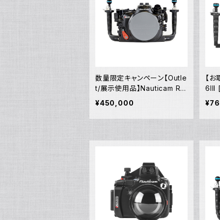
数量限定キャンペーン【Outle
【お取
t/展示使用品】Nauticam R5
6III
ハウジング バキュームバルブ
¥450,000
¥76
付き