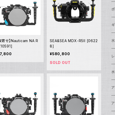
N
ポ
N
C
N
ギ
S
N
N
S
S
A
寄せ】Nauticam NA R
SEA&SEA MDX-R5II [0622
 [10591]
8]
7,800
¥580,800
S
N
N
ド
O
O
A
N
S
レ
SOLD OUT
N
S
マ
N
ド
ア
P
F
S
A
マ
水
N
A
ス
A
フ
N
ア
ア
N
F
A
ア
ワ
大
ア
N
中
ア
A
N
ド
N
N
w
ワ
リ
ア
ア
N
ポ
エ