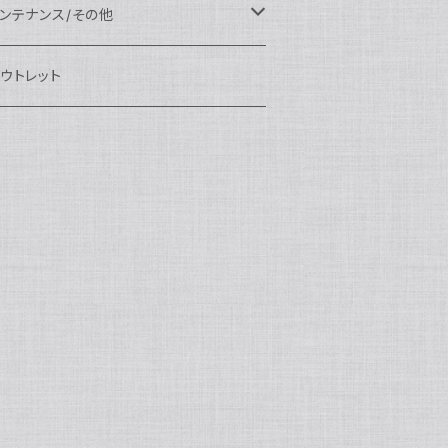
eefine
OI
ikon用
クセサリー
auticam
EA&SEA
EA&SEA
ンズオプション
IX
ロートアーム
ンズ
ンテナンス/その他
100エクステンションリング
ートアクセサリー
eefine
anon用
auticam
ony用
OI
プション
auticam
OI
OI
eefine
ランプ
リップ/トレー/アーム
EA&SEA
ウトレット
100マウントコンバーター
X
ony用
tralight
anon用
auticam
B
eefine
M SYSTEM用
プション
OI
OI
eefine
クセサリー
ダプター
クセサリー
IX
100ポートアクセサリー
EA&SEA
M SYSTEM用
OI
ikon用
X
tralight
クセサリー
EA&SEA
X
マートフォン用
OI
OI
マートフォン用
EA&SEA
リップ＆トレー
ウジング
auticam
85ドームポート
anasonic用
ALF+
クセサリー
eefine
ONY用
auticam
tralight
中モニター
EA&SEA
EA&SEA
eefine
プション
OI
eefine
クセサリー
水中三脚
OI
85フラットポート
UJIFILM用
EA&SEA
クションカム用
tralight
クションカム用
auticam
IVEVOLK
EA&SEA
OI
tralight
eefine
85エクステンションリング
ニターハウジング
X
auticam
tralight
85マウントコンバーター
クセサリー
tralight
X
85ポートアクセサリー