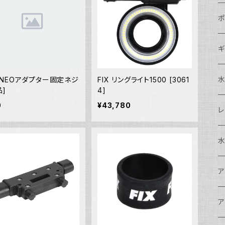
N
ポ
N
C
N
ギ
S
N
N
S
S
A
X NEOアダプター固定ネジ
FIX リングライト1500 [3061
品]
4]
0
¥43,780
S
N
N
ド
O
O
A
N
S
レ
N
S
マ
N
ド
ア
P
F
S
A
マ
水
N
A
ス
A
フ
N
ア
ア
N
F
A
ア
ワ
大
ア
N
中
ア
A
N
ド
N
N
w
ワ
リ
ア
ア
N
ポ
エ