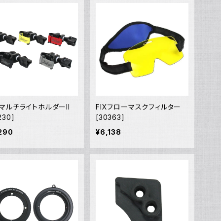
Ul
N
X マルチライトホルダーII
FIXフローマスクフィルター
230]
[30363]
290
¥6,138