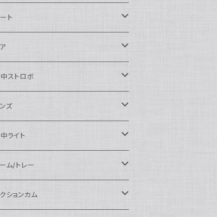
ikon用
ート
auticam
anon用
auticam
ア
EA&SEA
auticam
120ドームポート
ony用
EA&SEA
OI
水中ストロボ
EA&SEA
120マクロポート
autciam
ームポート
M SYSTEM用
M SYSTEM用
OI
auticam
EA&SEA
ンズ
120エクステンションリング
EA&SEA
クロポート
auticam
ームポート
クセサリー
anasonic用
IX
EA&SEA
OI
クロコンバージョンレンズ
中ライト
120ポートアクセサリー
OI
タンダードポート
OI
ラットポート
auticam
クセサリー
クセサリー
auticam
UJIFILM用
thena
クセサリー
イドコンバージョンレンズ
光量 3000ルーメン以上
ーム/トレー
100ドームポート
間リング
クセサリー
OI
auticam
ームポート
auticam
auticam
eefine
イドアングルコンバージョンポート
ングライト
ーム
クションカム
100フラットポート
ートベース
クステンションリング