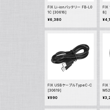
FIX Li-ionバッテリー FB-L0
FI
1C [30616]
8]
¥6,380
¥4,
FIX USBケーブルTypeC-C
FI
[30619]
M52
¥990
¥3,