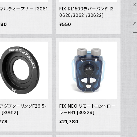
w
A
N
ア
N
S
S
レ
F
フ
レ
メ
X マルチオープナー [3061
FIX RL1500ラバーバンド [3
N
0620/30621/30622]
ポ
w
C
N
S
A
オ
N
A
A
w
ク
グ
S
ア
180
¥550
N
FI
S
Ul
C
N
X
w
O
オ
A
A
W
ア
ア
ア
F
N
S
O
A
N
FI
Ul
ア
S
FI
ス
A
A
ス
S
グ
ハ
N
N
P
H
ア
w
S
N
Ul
水
S
S
W
オ
A
w
ア
A
N
F
S
ア
Ul
ア
N
D
S
A
Ul
w
N
X アダプターリングF26.5-
FIX NEO リモートコントロー
モ
FI
 [30612]
ラーFR1 [30329]
N
Ul
N
278
¥21,780
ア
Ul
FI
N