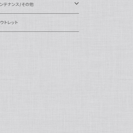
eefine
OI
ikon用
クセサリー
auticam
EA&SEA
EA&SEA
ンズオプション
IX
ロートアーム
ンズ
ンテナンス/その他
100エクステンションリング
ートアクセサリー
eefine
anon用
auticam
ony用
OI
プション
auticam
OI
OI
eefine
ランプ
リップ/トレー/アーム
EA&SEA
ウトレット
100マウントコンバーター
X
ony用
tralight
anon用
auticam
B
eefine
M SYSTEM用
プション
OI
OI
eefine
クセサリー
ダプター
クセサリー
IX
100ポートアクセサリー
EA&SEA
M SYSTEM用
OI
ikon用
X
tralight
クセサリー
EA&SEA
X
マートフォン用
OI
OI
マートフォン用
EA&SEA
リップ＆トレー
ウジング
auticam
85ドームポート
anasonic用
ALF+
クセサリー
eefine
ONY用
auticam
tralight
中モニター
EA&SEA
EA&SEA
eefine
プション
OI
eefine
クセサリー
水中三脚
OI
85フラットポート
UJIFILM用
EA&SEA
クションカム用
tralight
クションカム用
auticam
IVEVOLK
EA&SEA
OI
tralight
eefine
85エクステンションリング
ニターハウジング
X
auticam
tralight
85マウントコンバーター
クセサリー
tralight
X
85ポートアクセサリー