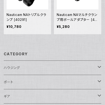
Nauticam NAトリプルクラ
Nauticam NAマルチクラン
ンプ [40291]
プ用ボールアダプター [401
87]
¥10,780
¥5,280
CATEGORY
ハウジング
Nikon用
ポート
Nauticam
Canon用
Nauticam
ギア