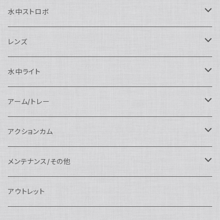
SEA&SEA
Nauticam
N120ドームポート
Sony用
SEA&SEA
AOI
水中ストロボ
SEA&SEA
N120マクロポート
Nautciam
ドームポート
OM SYSTEM用
OM SYSTEM用
AOI
Nauticam
SEA&SEA
レンズ
N120エクステンションリング
SEA&SEA
マクロポート
Nauticam
ドームポート
アクセサリー
Panasonic用
FIX
SEA&SEA
AOI
マクロコンバージョンレンズ
水中ライト
N120ポートアクセサリー
AOI
スタンダードポート
AOI
フラットポート
Nauticam
アクセサリー
アクセサリー
Nauticam
FUJIFILM用
Athena
アクセサリー
ワイドコンバージョンレンズ
大光量 3000ルーメン以上
アーム/トレー
N100ドームポート
中間リング
アクセサリー
AOI
Nauticam
ドームポート
Nauticam
Nauticam
weefine
ワイドアングルコンバージョンポート
リングライト
アーム
アクションカム
N100フラットポート
ポートベース
エクステンションリング
weefine
AOI
Nikon用
アクセサリー
Nauticam
SEA&SEA
SEA&SEA
レンズオプション
FIX
フロートアーム
レンズ
メンテナンス/その他
N100エクステンションリング
ポートアクセサリー
weefine
Canon用
Nauticam
Sony用
AOI
オプション
Nauticam
AOI
AOI
weefine
クランプ
グリップ/トレー/アーム
SEA&SEA
アウトレット
N100マウントコンバーター
FIX
Sony用
Ultralight
Canon用
Nauticam
XB
weefine
OM SYSTEM用
オプション
AOI
AOI