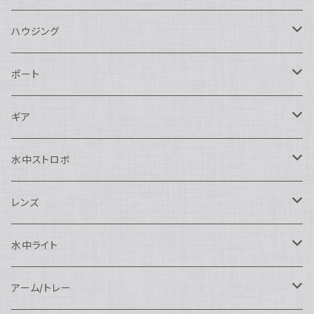
ハウジング
Nikon用
ポート
Nauticam
Canon用
Nauticam
ギア
SEA&SEA
Nauticam
N120ドームポート
Sony用
SEA&SEA
AOI
水中ストロボ
SEA&SEA
N120マクロポート
Nautciam
ドームポート
OM SYSTEM用
OM SYSTEM用
AOI
Nauticam
SEA&SEA
レンズ
N120エクステンションリング
SEA&SEA
マクロポート
Nauticam
ドームポート
アクセサリー
Panasonic用
FIX
SEA&SEA
AOI
マクロコンバージョンレンズ
水中ライト
N120ポートアクセサリー
AOI
スタンダードポート
AOI
フラットポート
Nauticam
アクセサリー
アクセサリー
Nauticam
FUJIFILM用
Athena
アクセサリー
ワイドコンバージョンレンズ
大光量 3000ルーメン以上
アーム/トレー