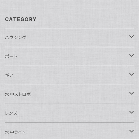
CATEGORY
ハウジング
Nikon用
ポート
Nauticam
Canon用
Nauticam
ギア
SEA&SEA
Nauticam
N120ドームポート
Sony用
SEA&SEA
AOI
水中ストロボ
SEA&SEA
N120マクロポート
Nautciam
ドームポート
OM SYSTEM用
OM SYSTEM用
AOI
Nauticam
SEA&SEA
レンズ
N120エクステンションリング
SEA&SEA
マクロポート
Nauticam
ドームポート
アクセサリー
Panasonic用
FIX
SEA&SEA
AOI
マクロコンバージョンレンズ
水中ライト