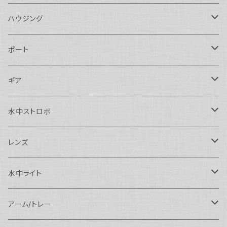
ハウジング
Nikon用
ポート
Nauticam
Canon用
Nauticam
ギア
SEA&SEA
Nauticam
N120ドームポート
Sony用
SEA&SEA
AOI
水中ストロボ
SEA&SEA
N120マクロポート
Nautciam
ドームポート
OM SYSTEM用
OM SYSTEM用
AOI
Nauticam
SEA&SEA
レンズ
N120エクステンションリング
SEA&SEA
マクロポート
Nauticam
ドームポート
アクセサリー
Panasonic用
FIX
SEA&SEA
AOI
マクロコンバージョンレンズ
水中ライト
N120ポートアクセサリー
AOI
スタンダードポート
AOI
フラットポート
Nauticam
アクセサリー
アクセサリー
Nauticam
FUJIFILM用
Athena
アクセサリー
ワイドコンバージョンレンズ
大光量 3000ルーメン以上
アーム/トレー
N100ドームポート
中間リング