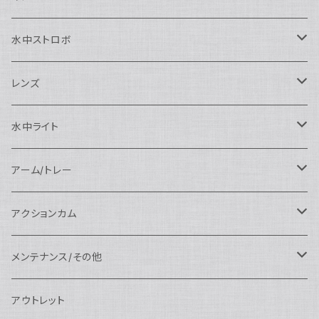
SEA&SEA
Nauticam
N120ドームポート
Sony用
SEA&SEA
AOI
水中ストロボ
SEA&SEA
N120マクロポート
Nautciam
ドームポート
OM SYSTEM用
OM SYSTEM用
AOI
Nauticam
SEA&SEA
レンズ
N120エクステンションリング
SEA&SEA
マクロポート
Nauticam
ドームポート
アクセサリー
Panasonic用
FIX
SEA&SEA
AOI
マクロコンバージョンレンズ
水中ライト
N120ポートアクセサリー
AOI
スタンダードポート
AOI
フラットポート
Nauticam
アクセサリー
アクセサリー
Nauticam
FUJIFILM用
Athena
アクセサリー
ワイドコンバージョンレンズ
大光量 3000ルーメン以上
アーム/トレー
N100ドームポート
中間リング
アクセサリー
AOI
Nauticam
ドームポート
Nauticam
Nauticam
weefine
ワイドアングルコンバージョンポート
リングライト
アーム
アクションカム
N100フラットポート
ポートベース
エクステンションリング
weefine
AOI
Nikon用
アクセサリー
Nauticam
SEA&SEA
SEA&SEA
レンズオプション
FIX
フロートアーム
レンズ
メンテナンス/その他
N100エクステンションリング
ポートアクセサリー
weefine
Canon用
Nauticam
Sony用
AOI
オプション
Nauticam
AOI
AOI
weefine
クランプ
グリップ/トレー/アーム
SEA&SEA
アウトレット