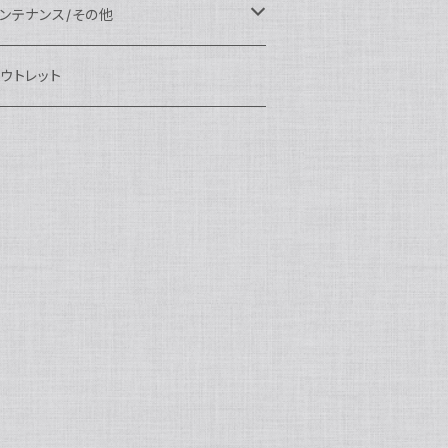
eefine
OI
ikon用
クセサリー
auticam
EA&SEA
EA&SEA
ンズオプション
IX
ロートアーム
ンズ
ンテナンス/その他
100エクステンションリング
ートアクセサリー
eefine
anon用
auticam
ony用
OI
プション
auticam
OI
OI
eefine
ランプ
リップ/トレー/アーム
EA&SEA
ウトレット
100マウントコンバーター
X
ony用
tralight
anon用
auticam
B
eefine
M SYSTEM用
プション
OI
OI
eefine
クセサリー
ダプター
クセサリー
IX
100ポートアクセサリー
EA&SEA
M SYSTEM用
OI
ikon用
X
tralight
クセサリー
EA&SEA
X
マートフォン用
OI
OI
マートフォン用
EA&SEA
リップ＆トレー
ウジング
auticam
85ドームポート
anasonic用
ALF+
クセサリー
eefine
ONY用
auticam
tralight
中モニター
EA&SEA
EA&SEA
eefine
プション
OI
eefine
クセサリー
水中三脚
OI
85フラットポート
UJIFILM用
EA&SEA
クションカム用
tralight
クションカム用
auticam
IVEVOLK
EA&SEA
OI
tralight
eefine
85エクステンションリング
ニターハウジング
X
auticam
tralight
85マウントコンバーター
クセサリー
tralight
X
85ポートアクセサリー