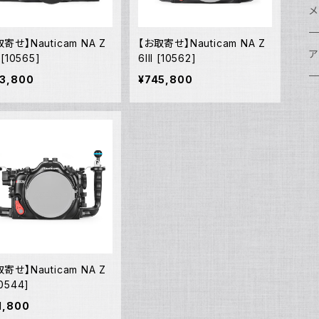
w
A
N
ア
N
S
S
レ
F
フ
レ
メ
N
ポ
寄せ】Nauticam NA Z
【お取寄せ】Nauticam NA Z
w
C
N
S
A
オ
N
A
A
w
ク
グ
S
ア
 [10565]
6III [10562]
N
3,800
¥745,800
FI
S
Ul
C
N
X
w
O
オ
A
A
W
ア
ア
ア
F
N
S
O
A
N
FI
Ul
ア
S
FI
ス
A
A
ス
S
グ
ハ
N
N
P
H
ア
w
S
N
Ul
水
S
S
W
オ
A
w
ア
A
N
F
S
ア
Ul
ア
N
D
S
A
Ul
w
N
モ
FI
N
寄せ】Nauticam NA Z
Ul
N
10544]
ア
Ul
FI
1,800
N