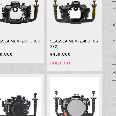
N
ポ
N
C
N
ギ
S
N
N
S
S
A
&SEA MDX-Z6II U [06
SEA&SEA MDX-Z5II U [06
]
232]
9,800
¥459,800
S
N
N
ド
O
O
A
N
S
レ
SOLD OUT
N
S
マ
N
ド
ア
P
F
S
A
マ
水
N
A
ス
A
フ
N
ア
ア
N
F
A
ア
ワ
大
ア
N
中
ア
A
N
ド
N
N
w
ワ
リ
ア
ア
N
ポ
エ