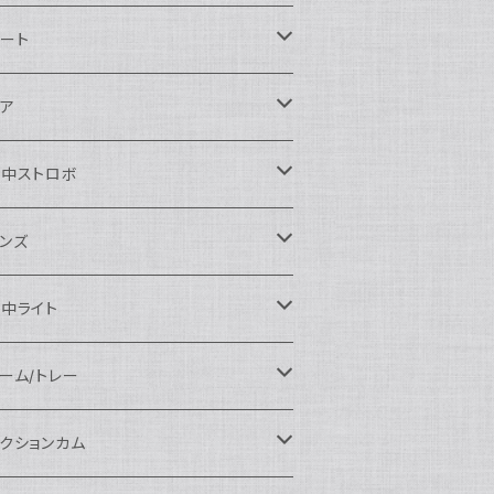
ikon用
ート
auticam
anon用
auticam
ア
EA&SEA
auticam
120ドームポート
ony用
EA&SEA
OI
水中ストロボ
EA&SEA
120マクロポート
autciam
ームポート
M SYSTEM用
M SYSTEM用
OI
auticam
EA&SEA
ンズ
120エクステンションリング
EA&SEA
クロポート
auticam
ームポート
クセサリー
anasonic用
IX
EA&SEA
OI
クロコンバージョンレンズ
中ライト
120ポートアクセサリー
OI
タンダードポート
OI
ラットポート
auticam
クセサリー
クセサリー
auticam
UJIFILM用
thena
クセサリー
イドコンバージョンレンズ
光量 3000ルーメン以上
ーム/トレー
100ドームポート
間リング
クセサリー
OI
auticam
ームポート
auticam
auticam
eefine
イドアングルコンバージョンポート
ングライト
ーム
クションカム
100フラットポート
ートベース
クステンションリング