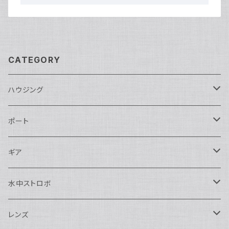
CATEGORY
ハウジング
Nikon用
ポート
Nauticam
Canon用
Nauticam
ギア
SEA&SEA
Nauticam
N120ドームポート
Sony用
SEA&SEA
AOI
水中ストロボ
SEA&SEA
N120マクロポート
Nautciam
ドームポート
OM SYSTEM用
OM SYSTEM用
AOI
Nauticam
SEA&SEA
レンズ