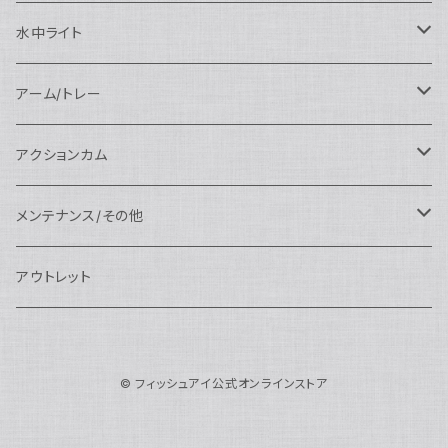
N120エクステンションリング
SEA&SEA
マクロポート
Nauticam
ドームポート
アクセサリー
Panasonic用
FIX
SEA&SEA
AOI
マクロコンバージョンレンズ
水中ライト
N120ポートアクセサリー
AOI
スタンダードポート
AOI
フラットポート
Nauticam
アクセサリー
アクセサリー
Nauticam
FUJIFILM用
Athena
アクセサリー
ワイドコンバージョンレンズ
大光量 3000ルーメン以上
アーム/トレー
N100ドームポート
中間リング
アクセサリー
AOI
Nauticam
ドームポート
Nauticam
Nauticam
weefine
ワイドアングルコンバージョンポート
リングライト
アーム
アクションカム
N100フラットポート
ポートベース
エクステンションリング
weefine
AOI
Nikon用
アクセサリー
Nauticam
SEA&SEA
SEA&SEA
レンズオプション
FIX
フロートアーム
レンズ
メンテナンス/その他
N100エクステンションリング
ポートアクセサリー
weefine
Canon用
Nauticam
Sony用
AOI
オプション
Nauticam
AOI
AOI
weefine
クランプ
グリップ/トレー/アーム
SEA&SEA
アウトレット
N100マウントコンバーター
FIX
Sony用
Ultralight
Canon用
Nauticam
XB
weefine
OM SYSTEM用
オプション
AOI
AOI
Weefine
アクセサリー
アダプター
アクセサリー
FIX
N100ポートアクセサリー
SEA&SEA
OM SYSTEM用
AOI
© フィッシュアイ公式オンラインストア
Nikon用
FIX
Ultralight
アクセサリー
SEA&SEA
FIX
スマートフォン用
AOI
AOI
スマートフォン用
SEA&SEA
グリップ＆トレー
ハウジング
Nauticam
N85ドームポート
Panasonic用
HALF+
アクセサリー
weefine
SONY用
Nauticam
Ultralight