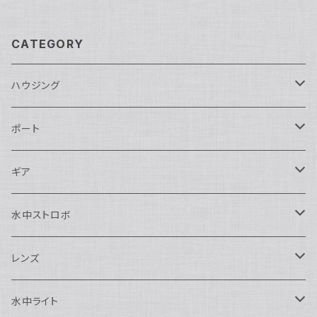
CATEGORY
ハウジング
Nikon用
ポート
Nauticam
Canon用
Nauticam
ギア
SEA&SEA
Nauticam
N120ドームポート
Sony用
SEA&SEA
AOI
水中ストロボ
SEA&SEA
N120マクロポート
Nautciam
ドームポート
OM SYSTEM用
OM SYSTEM用
AOI
Nauticam
SEA&SEA
レンズ
N120エクステンションリング
SEA&SEA
マクロポート
Nauticam
ドームポート
アクセサリー
Panasonic用
FIX
SEA&SEA
AOI
マクロコンバージョンレンズ
水中ライト