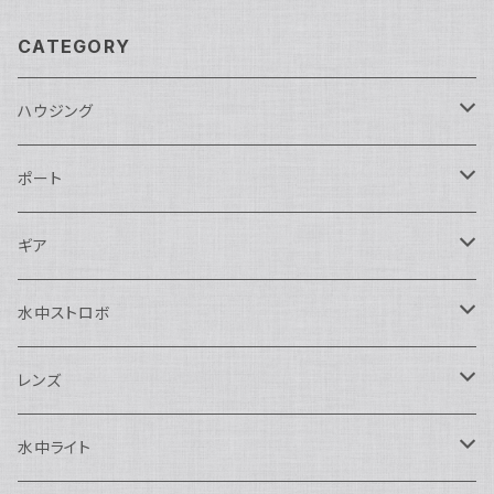
CATEGORY
ハウジング
Nikon用
ポート
Nauticam
Canon用
Nauticam
ギア
SEA&SEA
Nauticam
N120ドームポート
Sony用
SEA&SEA
AOI
水中ストロボ
SEA&SEA
N120マクロポート
Nautciam
ドームポート
OM SYSTEM用
OM SYSTEM用
AOI
Nauticam
SEA&SEA
レンズ
N120エクステンションリング
SEA&SEA
マクロポート
Nauticam
ドームポート
アクセサリー
Panasonic用
FIX
SEA&SEA
AOI
マクロコンバージョンレンズ
水中ライト