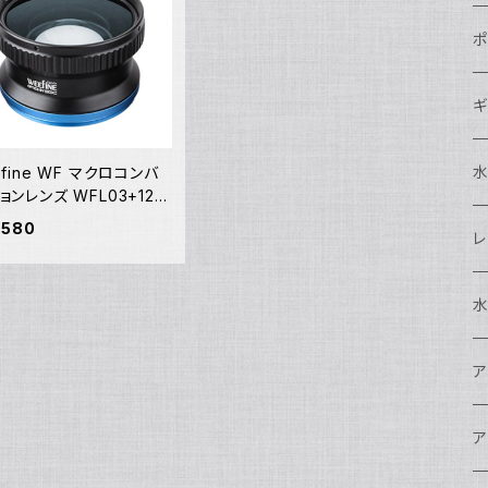
N
ポ
N
C
N
ギ
S
N
N
S
S
A
efine WF マクロコンバ
ョンレンズ WFL03+12
17]
,580
S
N
N
ド
O
O
A
N
S
レ
N
S
マ
N
ド
ア
P
F
S
A
マ
水
N
A
ス
A
フ
N
ア
ア
N
F
A
ア
ワ
大
ア
N
中
ア
A
N
ド
N
N
w
ワ
リ
ア
ア
N
ポ
エ