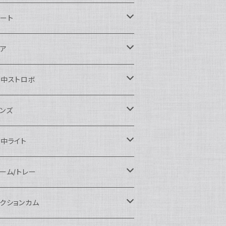
ikon用
ート
auticam
anon用
auticam
ア
EA&SEA
auticam
120ドームポート
ony用
EA&SEA
OI
水中ストロボ
EA&SEA
120マクロポート
autciam
ームポート
M SYSTEM用
M SYSTEM用
OI
auticam
EA&SEA
ンズ
120エクステンションリング
EA&SEA
クロポート
auticam
ームポート
クセサリー
anasonic用
IX
EA&SEA
OI
クロコンバージョンレンズ
中ライト
120ポートアクセサリー
OI
タンダードポート
OI
ラットポート
auticam
クセサリー
クセサリー
auticam
UJIFILM用
thena
クセサリー
イドコンバージョンレンズ
光量 3000ルーメン以上
ーム/トレー
100ドームポート
間リング
クセサリー
OI
auticam
ームポート
auticam
auticam
eefine
イドアングルコンバージョンポート
ングライト
ーム
クションカム
100フラットポート
ートベース
クステンションリング