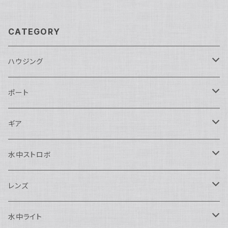
CATEGORY
ハウジング
Nikon用
ポート
Nauticam
Canon用
Nauticam
ギア
SEA&SEA
Nauticam
N120ドームポート
Sony用
SEA&SEA
AOI
水中ストロボ
SEA&SEA
N120マクロポート
Nautciam
ドームポート
OM SYSTEM用
OM SYSTEM用
AOI
Nauticam
SEA&SEA
レンズ
N120エクステンションリング
SEA&SEA
マクロポート
Nauticam
ドームポート
アクセサリー
Panasonic用
FIX
SEA&SEA
AOI
マクロコンバージョンレンズ
水中ライト