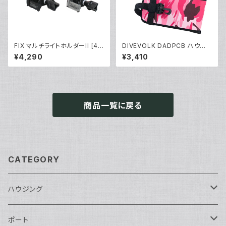
FIX マルチライトホルダーII [40
DIVEVOLK DADPCB ハウジ
230]
ング専用ケース [70180/7018
¥4,290
¥3,410
1]
商品一覧に戻る
CATEGORY
ハウジング
Nikon用
ポート