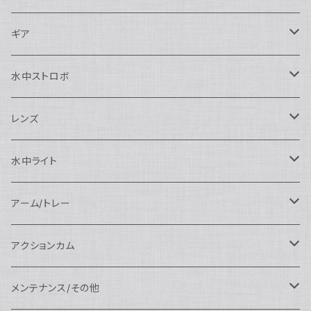
Nauticam
Canon用
Nauticam
ギア
SEA&SEA
Nauticam
N120ドームポート
Sony用
SEA&SEA
AOI
水中ストロボ
SEA&SEA
N120マクロポート
Nautciam
ドームポート
OM SYSTEM用
OM SYSTEM用
AOI
Nauticam
SEA&SEA
レンズ
N120エクステンションリング
SEA&SEA
マクロポート
Nauticam
ドームポート
アクセサリー
Panasonic用
FIX
SEA&SEA
AOI
マクロコンバージョンレンズ
水中ライト
N120ポートアクセサリー
AOI
スタンダードポート
AOI
フラットポート
Nauticam
アクセサリー
アクセサリー
Nauticam
FUJIFILM用
Athena
アクセサリー
ワイドコンバージョンレンズ
大光量 3000ルーメン以上
アーム/トレー
N100ドームポート
中間リング
アクセサリー
AOI
Nauticam
ドームポート
Nauticam
Nauticam
weefine
ワイドアングルコンバージョンポート
リングライト
アーム
アクションカム
N100フラットポート
ポートベース
エクステンションリング
weefine
AOI
Nikon用
アクセサリー
Nauticam
SEA&SEA
SEA&SEA
レンズオプション
FIX
フロートアーム
レンズ
メンテナンス/その他
N100エクステンションリング