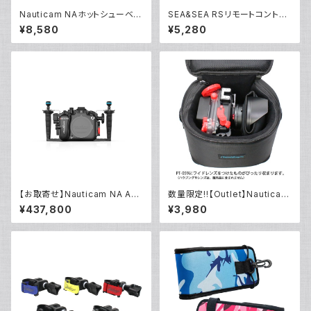
Nauticam NAホットシューベー
SEA&SEA RSリモートコントロ
ス [40188]
ーラーブラケット [22534]
¥8,580
¥5,280
【お取寄せ】Nauticam NA A6
数量限定!!【Outlet】Nauticam
700 [10551]
NA ハウジングキャリングバッグ
¥437,800
¥3,980
MS