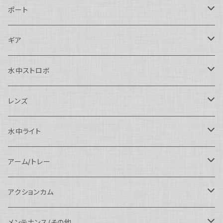
Nikon用
ポート
Nauticam
Canon用
Nauticam
ギア
SEA&SEA
Nauticam
N120ドームポート
Sony用
SEA&SEA
AOI
水中ストロボ
SEA&SEA
N120マクロポート
Nautciam
ドームポート
OM SYSTEM用
OM SYSTEM用
AOI
Nauticam
SEA&SEA
レンズ
N120エクステンションリング
SEA&SEA
マクロポート
Nauticam
ドームポート
アクセサリー
Panasonic用
FIX
SEA&SEA
AOI
マクロコンバージョンレンズ
水中ライト
N120ポートアクセサリー
AOI
スタンダードポート
AOI
フラットポート
Nauticam
アクセサリー
アクセサリー
Nauticam
FUJIFILM用
Athena
アクセサリー
ワイドコンバージョンレンズ
大光量 3000ルーメン以上
アーム/トレー
N100ドームポート
中間リング
アクセサリー
AOI
Nauticam
ドームポート
Nauticam
Nauticam
weefine
ワイドアングルコンバージョンポート
リングライト
アーム
アクションカム
N100フラットポート
ポートベース
エクステンションリング
weefine
AOI
Nikon用
アクセサリー
Nauticam
SEA&SEA
SEA&SEA
レンズオプション
FIX
フロートアーム
レンズ
メンテナンス/その他