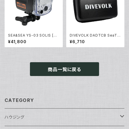
SEA&SEA YS-03 SOLIS [03
DIVEVOLK DADTCB SeaTo
125]
uch 4 max専用キャリーケース
¥41,800
¥6,710
[70179]
商品一覧に戻る
CATEGORY
ハウジング