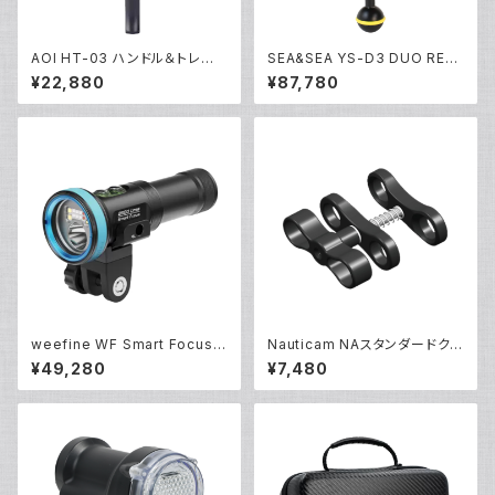
AOI HT-03 ハンドル＆トレー0
SEA&SEA YS-D3 DUO RED
3 アクションカム [40460/404
[03130]
¥22,880
¥87,780
61]
weefine WF Smart Focus 2
Nauticam NAスタンダードクラ
600 [30636]
ンプ [40202]
¥49,280
¥7,480