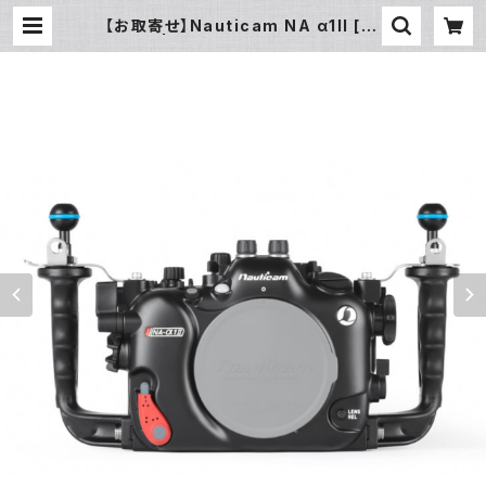
【お取寄せ】Nauticam NA α1II [10
568] | フィッシュアイ公式オンライ
ンストア