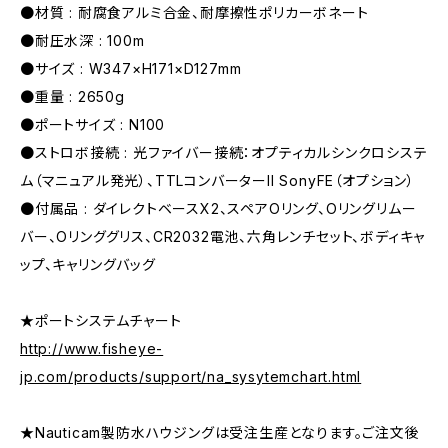
●材質 : 耐腐食アルミ合金、耐摩擦性ポリカーボネート
●耐圧水深 : 100m
●サイズ : W347×H171×D127mm
●重量 : 2650g
●ポートサイズ : N100
●ストロボ接続 : 光ファイバー接続：オプティカルシンクロシステ
ム（マニュアル発光）、TTLコンバーターII SonyFE（オプション）
●付属品 : ダイレクトベースX2、スペアOリング、Oリングリムー
バー、Oリンググリス、CR2032電池、六角レンチセット、ボディキャ
ップ、キャリングバッグ
★ポートシステムチャート
http://www.fisheye-
jp.com/products/support/na_sysytemchart.html
★Nauticam製防水ハウジングは受注生産となります。ご注文後