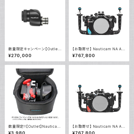
数量限定キャンペーン【Outlet/
【お取寄せ】 Nauticam NA A7
展示使用品】Nauticam NA ウ
RVI [10599]
¥270,000
¥767,800
ルトラビューファインダー180 ×
0.8 [21400]
数量限定!!【Outlet】Nauticam
【お取寄せ】 Nauticam NA A7
NA ハウジングキャリングバッグ
V [10594]
¥3,980
¥767,800