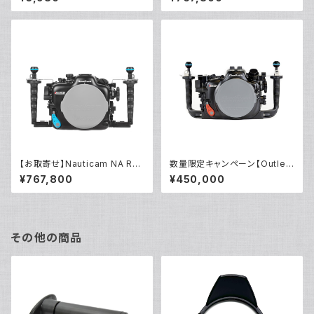
MS
【お取寄せ】Nauticam NA R6II
数量限定キャンペーン【Outlet/
I [10591]
展示使用品】Nauticam R5ハウ
¥767,800
¥450,000
ジング バキュームバルブ付き
その他の商品