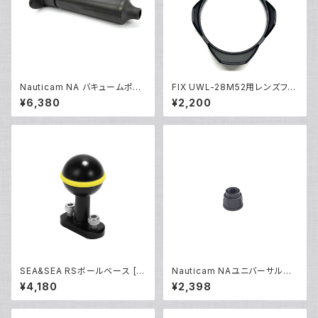
Nauticam NA バキュームポン
FIX UWL-28M52用レンズフー
プ [20671]
ド [部品]
¥6,380
¥2,200
SEA&SEA RSボールベース [2
Nauticam NAユニバーサルオ
2526/22527]
プティカルファイバーコネクター
¥4,180
¥2,398
NA [部品]