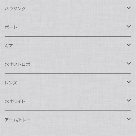
ハウジング
Nikon用
ポート
Nauticam
Canon用
Nauticam
ギア
SEA&SEA
Nauticam
N120ドームポート
Sony用
SEA&SEA
AOI
水中ストロボ
SEA&SEA
N120マクロポート
Nautciam
ドームポート
OM SYSTEM用
OM SYSTEM用
AOI
Nauticam
SEA&SEA
レンズ
N120エクステンションリング
SEA&SEA
マクロポート
Nauticam
ドームポート
アクセサリー
Panasonic用
FIX
SEA&SEA
AOI
マクロコンバージョンレンズ
水中ライト
N120ポートアクセサリー
AOI
スタンダードポート
AOI
フラットポート
Nauticam
アクセサリー
アクセサリー
Nauticam
FUJIFILM用
Athena
アクセサリー
ワイドコンバージョンレンズ
大光量 3000ルーメン以上
アーム/トレー
N100ドームポート
中間リング
アクセサリー
AOI