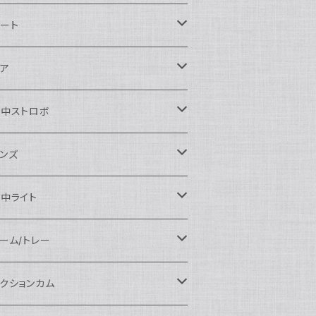
ikon用
ート
auticam
anon用
auticam
ア
EA&SEA
auticam
120ドームポート
ony用
EA&SEA
OI
水中ストロボ
EA&SEA
120マクロポート
autciam
ームポート
M SYSTEM用
M SYSTEM用
OI
auticam
EA&SEA
ンズ
120エクステンションリング
EA&SEA
クロポート
auticam
ームポート
クセサリー
anasonic用
IX
EA&SEA
OI
クロコンバージョンレンズ
中ライト
120ポートアクセサリー
OI
タンダードポート
OI
ラットポート
auticam
クセサリー
クセサリー
auticam
UJIFILM用
thena
クセサリー
イドコンバージョンレンズ
光量 3000ルーメン以上
ーム/トレー
100ドームポート
間リング
クセサリー
OI
auticam
ームポート
auticam
auticam
eefine
イドアングルコンバージョンポート
ングライト
ーム
クションカム
100フラットポート
ートベース
クステンションリング