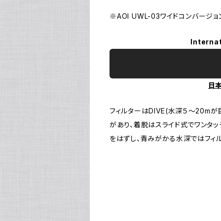
※AOI UWL-03ワイドコンバージ
Interna
日
フィルターはDIVE(水深５〜20mが
があり、着脱はスライド式でワンタ
をはずし、青みがかる水深ではフィル