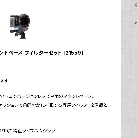
w
A
N
ア
N
S
S
レ
F
フ
レ
メ
N
ポ
w
C
N
S
A
オ
N
A
A
w
ク
グ
S
ア
N
FI
S
Ul
C
N
X
w
O
オ
A
A
W
ア
ア
ア
F
N
トベース フィルターセット [21559]
S
O
A
N
FI
Ul
ア
S
FI
ス
A
A
ス
S
グ
ハ
N
N
P
H
ア
w
S
N
Ul
水
S
S
W
オ
A
w
ア
A
able
N
F
S
ア
Ul
ア
N
D
S
A
L-03ワイドコンバージョンレンズ専用のマウントベース。
Ul
w
N
アクションで色鮮やかに補正する専用フィルター2種類と
モ
FI
N
Ul
N
ア
Ul
/11/10/9純正ダイブハウジング
FI
N