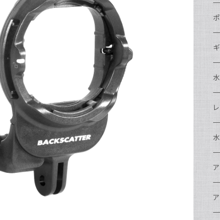
N
ポ
N
C
N
ギ
S
N
N
S
S
A
S
N
N
ド
O
O
A
N
S
レ
N
S
マ
N
ド
ア
P
F
S
A
マ
水
N
A
ス
A
フ
N
ア
ア
N
F
A
ア
ワ
大
ア
N
中
ア
A
N
ド
N
N
w
ワ
リ
ア
ア
N
ポ
エ