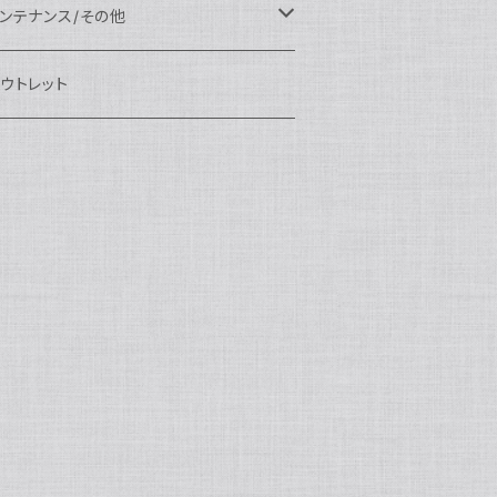
eefine
OI
ikon用
クセサリー
auticam
EA&SEA
EA&SEA
ンズオプション
IX
ロートアーム
ンズ
ンテナンス/その他
100エクステンションリング
ートアクセサリー
eefine
anon用
auticam
ony用
OI
プション
auticam
OI
OI
eefine
ランプ
リップ/トレー/アーム
EA&SEA
ウトレット
100マウントコンバーター
X
ony用
tralight
anon用
auticam
B
eefine
M SYSTEM用
プション
OI
OI
eefine
クセサリー
ダプター
クセサリー
IX
100ポートアクセサリー
EA&SEA
M SYSTEM用
OI
ikon用
X
tralight
クセサリー
EA&SEA
X
マートフォン用
OI
OI
マートフォン用
EA&SEA
リップ＆トレー
ウジング
auticam
85ドームポート
anasonic用
ALF+
クセサリー
eefine
ONY用
auticam
tralight
中モニター
EA&SEA
EA&SEA
eefine
プション
OI
eefine
クセサリー
水中三脚
OI
85フラットポート
UJIFILM用
EA&SEA
クションカム用
tralight
クションカム用
auticam
IVEVOLK
EA&SEA
OI
tralight
eefine
85エクステンションリング
ニターハウジング
X
auticam
tralight
85マウントコンバーター
クセサリー
tralight
X
85ポートアクセサリー