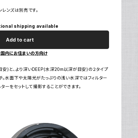
ョンレンズは別売です。
Ul
N
tional shipping available
Add to cart
本国内にお住まいの方向け
目安)と、より深いDEEP(水深20m以深が目安)の２タイプ
ッチ。水面下や太陽光がたっぷりの浅い水深ではフィルター
ターをセットして撮影することができます。