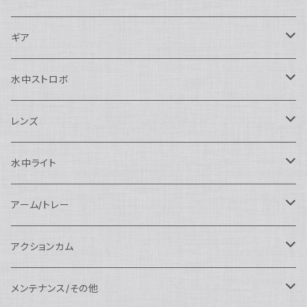
Nauticam
Canon用
Nauticam
ギア
SEA&SEA
Nauticam
N120ドームポート
Sony用
SEA&SEA
AOI
水中ストロボ
SEA&SEA
N120マクロポート
Nautciam
ドームポート
OM SYSTEM用
OM SYSTEM用
AOI
Nauticam
SEA&SEA
レンズ
N120エクステンションリング
SEA&SEA
マクロポート
Nauticam
ドームポート
アクセサリー
Panasonic用
FIX
SEA&SEA
AOI
マクロコンバージョンレンズ
水中ライト
N120ポートアクセサリー
AOI
スタンダードポート
AOI
フラットポート
Nauticam
アクセサリー
アクセサリー
Nauticam
FUJIFILM用
Athena
アクセサリー
ワイドコンバージョンレンズ
大光量 3000ルーメン以上
アーム/トレー
N100ドームポート
中間リング
アクセサリー
AOI
Nauticam
ドームポート
Nauticam
Nauticam
weefine
ワイドアングルコンバージョンポート
リングライト
アーム
アクションカム
N100フラットポート
ポートベース
エクステンションリング
weefine
AOI
Nikon用
アクセサリー
Nauticam
SEA&SEA
SEA&SEA
レンズオプション
FIX
フロートアーム
レンズ
メンテナンス/その他