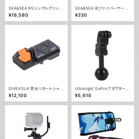
SEA&SEA RSシングルグリップ
SEA&SEA 光ファイバーケーブ
セット [22520/22521]
ルOリング(6個入り) [92974]
¥19,580
¥330
DIVEVOLK 防水リモートシャッ
Ultralight GoProアダプター
ター [21691]
[40176]
¥12,100
¥5,610