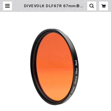
DIVEVOLK DLF67R 67mm赤色フ
ィルター [21679] | フィッシュアイ公
式オンラインストア