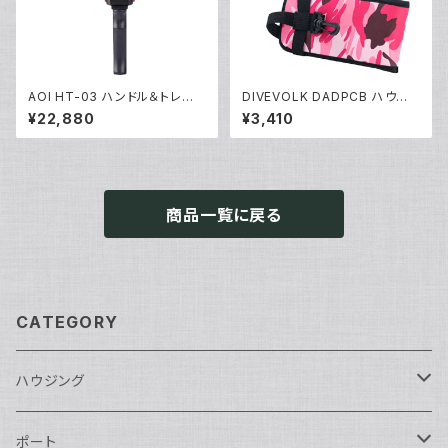
AOI HT-03 ハンドル＆トレー0
DIVEVOLK DADPCB ハウジ
3 アクションカム [40460/404
ング専用ケース [70180/7018
¥22,880
¥3,410
61]
1]
商品一覧に戻る
CATEGORY
ハウジング
Nikon用
ポート