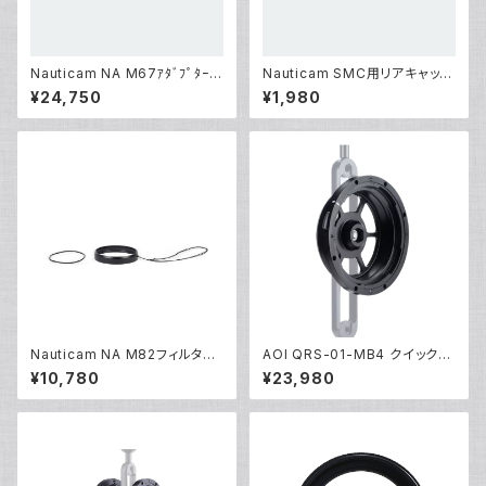
Nauticam NA M67ｱﾀﾞﾌﾟﾀｰﾘ
Nauticam SMC用リアキャップ
ﾝｸﾞWWL[部品]
[部品]
¥24,750
¥1,980
Nauticam NA M82フィルター
AOI QRS-01-MB4 クイックリ
アダプター [21807]
リースシステム01 レンズホルダ
¥10,780
¥23,980
ー02 [21486]