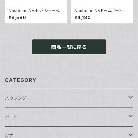
Nauticam NAホットシューベー
Nauticam NAドームポートカ
ス [40188]
バー140 [21068]
¥8,580
¥4,180
商品一覧に戻る
CATEGORY
ハウジング
Nikon用
ポート
Nauticam
Canon用
Nauticam
ギア