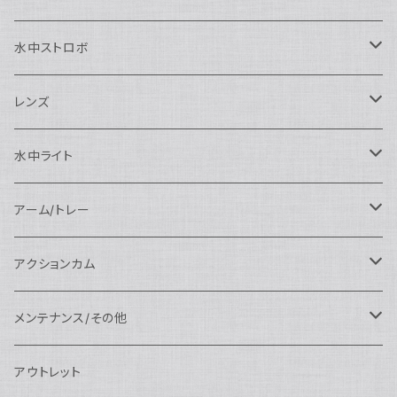
SEA&SEA
Nauticam
N120ドームポート
Sony用
SEA&SEA
AOI
水中ストロボ
SEA&SEA
N120マクロポート
Nautciam
ドームポート
OM SYSTEM用
OM SYSTEM用
AOI
Nauticam
SEA&SEA
レンズ
N120エクステンションリング
SEA&SEA
マクロポート
Nauticam
ドームポート
アクセサリー
Panasonic用
FIX
SEA&SEA
AOI
マクロコンバージョンレンズ
水中ライト
N120ポートアクセサリー
AOI
スタンダードポート
AOI
フラットポート
Nauticam
アクセサリー
アクセサリー
Nauticam
FUJIFILM用
Athena
アクセサリー
ワイドコンバージョンレンズ
大光量 3000ルーメン以上
アーム/トレー
N100ドームポート
中間リング
アクセサリー
AOI
Nauticam
ドームポート
Nauticam
Nauticam
weefine
ワイドアングルコンバージョンポート
リングライト
アーム
アクションカム
N100フラットポート
ポートベース
エクステンションリング
weefine
AOI
Nikon用
アクセサリー
Nauticam
SEA&SEA
SEA&SEA
レンズオプション
FIX
フロートアーム
レンズ
メンテナンス/その他
N100エクステンションリング
ポートアクセサリー
weefine
Canon用
Nauticam
Sony用
AOI
オプション
Nauticam
AOI
AOI
weefine
クランプ
グリップ/トレー/アーム
SEA&SEA
アウトレット