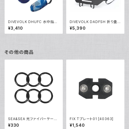
DIVEVOLK DHUFC 水中指サ
DIVEVOLK DADFSH 折り畳み
ック [21684]
式液晶フード [21686]
¥3,410
¥5,390
その他の商品
SEA&SEA 光ファイバーケーブ
FIX Tプレート01 [40363]
ルOリング(6個入り) [92974]
¥330
¥1,540