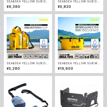
SEA&SEA YELLOW SUB DR
SEA&SEA YELLOW SUB DR
Y POUCH 10L [12511]
Y POUCH 6L [12512]
¥6,380
¥5,830
SEA&SEA YELLOW SUB DR
SEA&SEA YELLOW SUB ME
Y POUCH 2L [12513]
GA TOTE [12510]
¥5,280
¥19,800