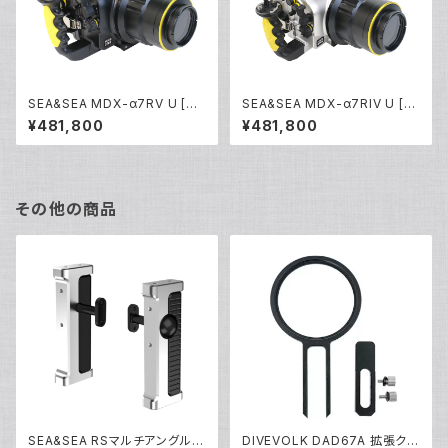
SEA&SEA MDX-α7RV U [06
SEA&SEA MDX-α7RIV U [0
220/06214]
6221/06215]
¥481,800
¥481,800
その他の商品
SEA&SEA RSマルチアングルグ
DIVEVOLK DAD67A 拡張クラ