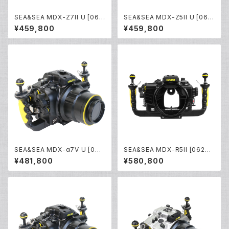
SEA&SEA MDX-Z7II U [062
SEA&SEA MDX-Z5II U [062
30]
32]
¥459,800
¥459,800
SEA&SEA MDX-α7V U [062
SEA&SEA MDX-R5II [0622
34/06233]
8]
¥481,800
¥580,800