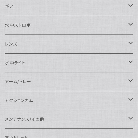
Nauticam
Canon用
Nauticam
ギア
SEA&SEA
Nauticam
N120ドームポート
Sony用
SEA&SEA
AOI
水中ストロボ
SEA&SEA
N120マクロポート
Nautciam
ドームポート
OM SYSTEM用
OM SYSTEM用
AOI
Nauticam
SEA&SEA
レンズ
N120エクステンションリング
SEA&SEA
マクロポート
Nauticam
ドームポート
アクセサリー
Panasonic用
FIX
SEA&SEA
AOI
マクロコンバージョンレンズ
水中ライト
N120ポートアクセサリー
AOI
スタンダードポート
AOI
フラットポート
Nauticam
アクセサリー
アクセサリー
Nauticam
FUJIFILM用
Athena
アクセサリー
ワイドコンバージョンレンズ
大光量 3000ルーメン以上
アーム/トレー
N100ドームポート
中間リング
アクセサリー
AOI
Nauticam
ドームポート
Nauticam
Nauticam
weefine
ワイドアングルコンバージョンポート
リングライト
アーム
アクションカム
N100フラットポート
ポートベース
エクステンションリング
weefine
AOI
Nikon用
アクセサリー
Nauticam
SEA&SEA
SEA&SEA
レンズオプション
FIX
フロートアーム
レンズ
メンテナンス/その他
N100エクステンションリング
ポートアクセサリー
weefine
Canon用
Nauticam
Sony用
AOI
オプション
Nauticam
AOI
AOI
weefine
クランプ
グリップ/トレー/アーム
SEA&SEA
アウトレット