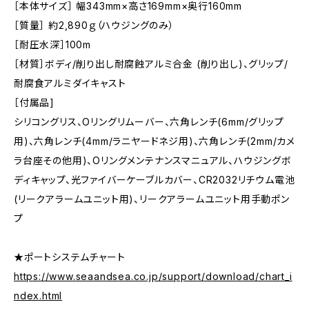
［本体サイズ］ 幅343mm×高さ169mm×奥行160mm
［質量］ 約2,890ｇ（ハウジングのみ）
［耐圧水深］100m
［材質］ボディ/削り出し耐腐蝕アルミ合金 (削り出し)、グリップ/
耐腐食アルミダイキャスト
［付属品]
シリコングリス、Oリングリムーバー、六角レンチ(6mm/グリップ
用)、六角レンチ(4mm/ラニヤードネジ用)、六角レンチ(2mm/カメ
ラ台座その他用)、Oリングメンテナンスマニュアル、ハウジングボ
ディキャップ、光ファイバーケーブルカバー、CR2032リチウム電池
(リークアラームユニット用)、リークアラームユニット用手動ポン
プ
★ポートシステムチャート
https://www.seaandsea.co.jp/support/download/chart_i
ndex.html