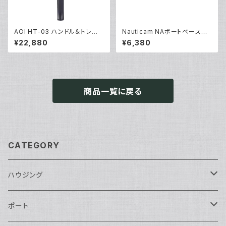
AOI HT-03 ハンドル＆トレー0
Nauticam NAポートベースリ
3 アクションカム [40460/404
アキャップ [20307]
¥22,880
¥6,380
61]
商品一覧に戻る
CATEGORY
ハウジング
Nikon用
ポート