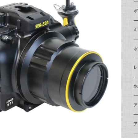
N
ポ
N
C
N
ギ
S
N
N
S
S
A
S
N
N
ド
O
O
A
N
S
レ
N
S
マ
N
ド
ア
P
F
S
A
マ
水
N
A
ス
A
フ
N
ア
ア
N
F
A
ア
ワ
大
ア
N
中
ア
A
N
ド
N
N
w
ワ
リ
ア
ア
N
ポ
エ