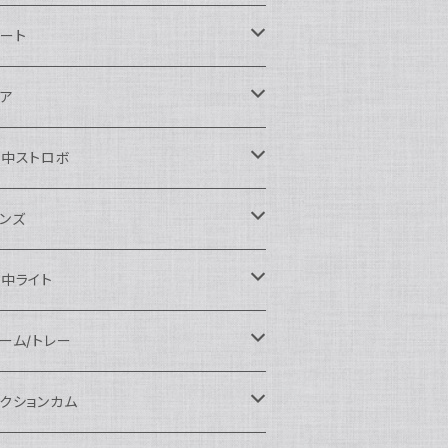
ikon用
ート
auticam
anon用
auticam
ア
EA&SEA
auticam
120ドームポート
ony用
EA&SEA
OI
水中ストロボ
EA&SEA
120マクロポート
autciam
ームポート
M SYSTEM用
M SYSTEM用
OI
auticam
EA&SEA
ンズ
120エクステンションリング
EA&SEA
クロポート
auticam
ームポート
クセサリー
anasonic用
IX
EA&SEA
OI
クロコンバージョンレンズ
中ライト
120ポートアクセサリー
OI
タンダードポート
OI
ラットポート
auticam
クセサリー
クセサリー
auticam
UJIFILM用
thena
クセサリー
イドコンバージョンレンズ
光量 3000ルーメン以上
ーム/トレー
100ドームポート
間リング
クセサリー
OI
auticam
ームポート
auticam
auticam
eefine
イドアングルコンバージョンポート
ングライト
ーム
クションカム
100フラットポート
ートベース
クステンションリング