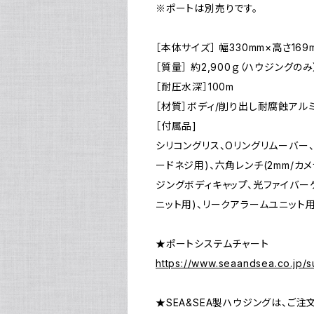
※ポートは別売りです。
［本体サイズ］ 幅330mm×高さ169
［質量］ 約2,900ｇ（ハウジングのみ
［耐圧水深］100m
［材質］ボディ/削り出し耐腐蝕アルミ
［付属品]
シリコングリス、Oリングリムーバー、
ードネジ用)、六角レンチ(2mm/カ
ジングボディキャップ、光ファイバー
ニット用)、リークアラームユニット
★ポートシステムチャート
https://www.seaandsea.co.jp/s
★SEA&SEA製ハウジングは、ご