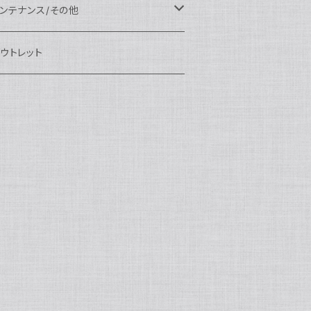
eefine
OI
ikon用
クセサリー
auticam
EA&SEA
EA&SEA
ンズオプション
IX
ロートアーム
ンズ
ンテナンス/その他
100エクステンションリング
ートアクセサリー
eefine
anon用
auticam
ony用
OI
プション
auticam
OI
OI
eefine
ランプ
リップ/トレー/アーム
EA&SEA
ウトレット
100マウントコンバーター
X
ony用
tralight
anon用
auticam
B
eefine
M SYSTEM用
プション
OI
OI
eefine
クセサリー
ダプター
クセサリー
IX
100ポートアクセサリー
EA&SEA
M SYSTEM用
OI
ikon用
X
tralight
クセサリー
EA&SEA
X
マートフォン用
OI
OI
マートフォン用
EA&SEA
リップ＆トレー
ウジング
auticam
85ドームポート
anasonic用
ALF+
クセサリー
eefine
ONY用
auticam
tralight
中モニター
EA&SEA
EA&SEA
eefine
プション
OI
eefine
クセサリー
水中三脚
OI
85フラットポート
UJIFILM用
EA&SEA
クションカム用
tralight
クションカム用
auticam
IVEVOLK
EA&SEA
OI
tralight
eefine
85エクステンションリング
ニターハウジング
X
auticam
tralight
85マウントコンバーター
クセサリー
tralight
X
85ポートアクセサリー