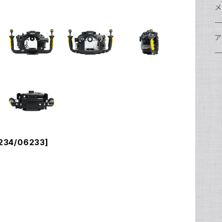
w
A
N
ア
N
S
S
レ
F
フ
レ
メ
N
ポ
w
C
N
S
A
オ
N
A
A
w
ク
グ
S
ア
N
FI
S
Ul
C
N
X
w
O
オ
A
A
W
ア
ア
ア
F
N
S
O
A
N
FI
Ul
ア
S
FI
ス
A
A
ス
S
グ
ハ
N
N
P
H
ア
w
S
N
Ul
水
S
S
W
オ
A
w
ア
A
N
234/06233]
F
S
ア
Ul
ア
N
D
S
A
Ul
w
N
モ
FI
N
Ul
N
ア
Ul
FI
N