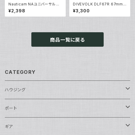
Nauticam NAユニバーサルオ
DIVEVOLK DLF67R 67mm
プティカルファイバーコネクター
赤色フィルター [21679]
¥2,398
¥3,300
NA [部品]
商品一覧に戻る
CATEGORY
ハウジング
Nikon用
ポート
Nauticam
Canon用
Nauticam
ギア