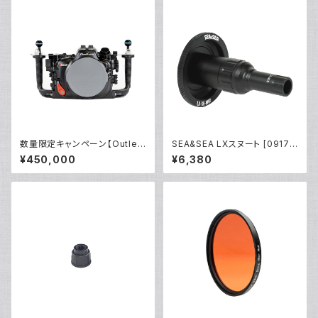
数量限定キャンペーン【Outlet/
SEA&SEA LXスヌート [0917
展示使用品】Nauticam R5ハウ
2]
¥450,000
¥6,380
ジング バキュームバルブ付き