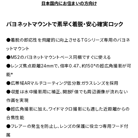
日本国内にお住まいの方向け
バヨネットマウントで素早く着脱・安心確実ロック
●着脱の即応性を飛躍的に向上させるTGシリーズ専用のバヨネ
ットマウント
●M52のバヨネットマウントベース同梱ですぐに使える
●レンズ焦点距離24mmで、倍率0.47、約150°の超広角撮影が可
能*
●広帯域ARマルチコーティング低分散ガラスレンズを採用
●収差は水中撮影用に補正、開放F値でも周辺画像が流れない
作画を実現
●超広角撮影に加え、ワイドマクロ撮影にも適した近距離からの
合焦性能
●フレアーの発生を防止し、レンズの保護に役立つ専用フード付
属