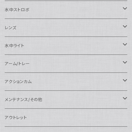
SEA&SEA
Nauticam
N120ドームポート
Sony用
SEA&SEA
AOI
水中ストロボ
SEA&SEA
N120マクロポート
Nautciam
ドームポート
OM SYSTEM用
OM SYSTEM用
AOI
Nauticam
SEA&SEA
レンズ
N120エクステンションリング
SEA&SEA
マクロポート
Nauticam
ドームポート
アクセサリー
Panasonic用
FIX
SEA&SEA
AOI
マクロコンバージョンレンズ
水中ライト
N120ポートアクセサリー
AOI
スタンダードポート
AOI
フラットポート
Nauticam
アクセサリー
アクセサリー
Nauticam
FUJIFILM用
Athena
アクセサリー
ワイドコンバージョンレンズ
大光量 3000ルーメン以上
アーム/トレー
N100ドームポート
中間リング
アクセサリー
AOI
Nauticam
ドームポート
Nauticam
Nauticam
weefine
ワイドアングルコンバージョンポート
リングライト
アーム
アクションカム
N100フラットポート
ポートベース
エクステンションリング
weefine
AOI
Nikon用
アクセサリー
Nauticam
SEA&SEA
SEA&SEA
レンズオプション
FIX
フロートアーム
レンズ
メンテナンス/その他
N100エクステンションリング
ポートアクセサリー
weefine
Canon用
Nauticam
Sony用
AOI
オプション
Nauticam
AOI
AOI
weefine
クランプ
グリップ/トレー/アーム
SEA&SEA
アウトレット
N100マウントコンバーター
FIX
Sony用
Ultralight