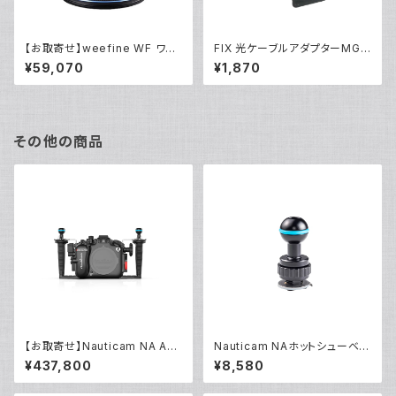
【お取寄せ】weefine WF ワイ
FIX 光ケーブルアダプターMG0
ドコンバージョンレンズ WFL0
1 [21097]
¥59,070
¥1,870
7 Cell [21116]
その他の商品
【お取寄せ】Nauticam NA A6
Nauticam NAホットシューベー
700 [10551]
ス [40188]
¥437,800
¥8,580