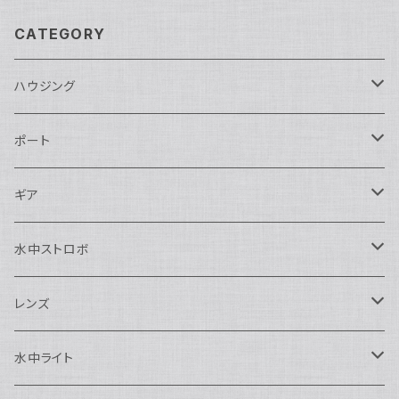
CATEGORY
ハウジング
Nikon用
ポート
Nauticam
Canon用
Nauticam
ギア
SEA&SEA
Nauticam
N120ドームポート
Sony用
SEA&SEA
AOI
水中ストロボ
SEA&SEA
N120マクロポート
Nautciam
ドームポート
OM SYSTEM用
OM SYSTEM用
AOI
Nauticam
SEA&SEA
レンズ
N120エクステンションリング
SEA&SEA
マクロポート
Nauticam
ドームポート
アクセサリー
Panasonic用
FIX
SEA&SEA
AOI
マクロコンバージョンレンズ
水中ライト
N120ポートアクセサリー