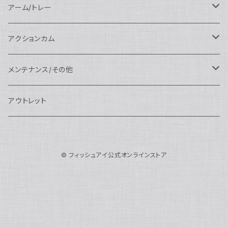
AOI
スタンダードポート
AOI
フラットポート
Nauticam
アクセサリー
アクセサリー
Nauticam
FUJIFILM用
Athena
アクセサリー
ワイドコンバージョンレンズ
大光量 3000ルーメン以上
アーム/トレー
N100ドームポート
中間リング
アクセサリー
AOI
Nauticam
ドームポート
Nauticam
Nauticam
weefine
ワイドアングルコンバージョンポート
リングライト
アーム
アクションカム
N100フラットポート
ポートベース
エクステンションリング
weefine
AOI
Nikon用
アクセサリー
Nauticam
SEA&SEA
SEA&SEA
レンズオプション
FIX
フロートアーム
レンズ
メンテナンス/その他
N100エクステンションリング
ポートアクセサリー
weefine
Canon用
Nauticam
Sony用
AOI
オプション
Nauticam
AOI
AOI
weefine
クランプ
グリップ/トレー/アーム
SEA&SEA
アウトレット
N100マウントコンバーター
FIX
Sony用
Ultralight
Canon用
Nauticam
XB
weefine
OM SYSTEM用
オプション
AOI
AOI
Weefine
アクセサリー
アダプター
アクセサリー
FIX
N100ポートアクセサリー
SEA&SEA
OM SYSTEM用
AOI
© フィッシュアイ公式オンラインストア
Nikon用
FIX
Ultralight
アクセサリー
SEA&SEA
FIX
スマートフォン用
AOI
AOI
スマートフォン用
SEA&SEA
グリップ＆トレー
ハウジング
Nauticam
N85ドームポート
Panasonic用
HALF+
アクセサリー
weefine
SONY用
Nauticam
Ultralight
水中モニター
SEA&SEA
SEA&SEA
Weefine
オプション
AOI
weefine
アクセサリー
水中三脚
AOI
N85フラットポート
FUJIFILM用
SEA&SEA
アクションカム用
Ultralight
アクションカム用
Nauticam
DIVEVOLK
SEA&SEA
AOI
Ultralight
weefine