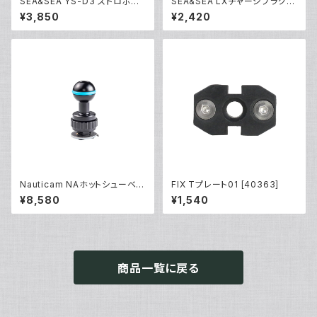
SEA&SEA YS-D3 ストロボカ
SEA&SEA LXチャージプラグ
バー [51291]
[09138/09139]
¥3,850
¥2,420
Nauticam NAホットシューベー
FIX Tプレート01 [40363]
ス [40188]
¥8,580
¥1,540
商品一覧に戻る