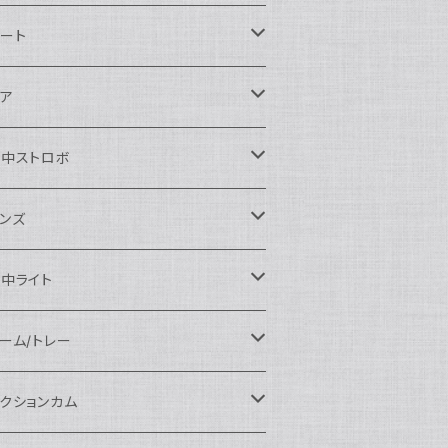
ikon用
ート
auticam
anon用
auticam
ア
EA&SEA
auticam
120ドームポート
ony用
EA&SEA
OI
水中ストロボ
EA&SEA
120マクロポート
autciam
ームポート
M SYSTEM用
M SYSTEM用
OI
auticam
EA&SEA
ンズ
120エクステンションリング
EA&SEA
クロポート
auticam
ームポート
クセサリー
anasonic用
IX
EA&SEA
OI
クロコンバージョンレンズ
中ライト
120ポートアクセサリー
OI
タンダードポート
OI
ラットポート
auticam
クセサリー
クセサリー
auticam
UJIFILM用
thena
クセサリー
イドコンバージョンレンズ
光量 3000ルーメン以上
ーム/トレー
100ドームポート
間リング
クセサリー
OI
auticam
ームポート
auticam
auticam
eefine
イドアングルコンバージョンポート
ングライト
ーム
クションカム
100フラットポート
ートベース
クステンションリング