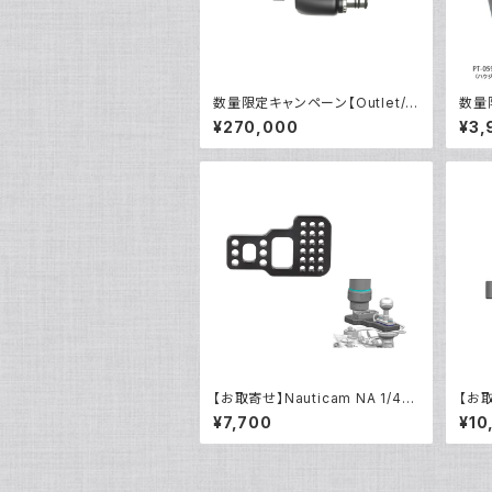
数量限定キャンペーン【Outlet/
数量限
展示使用品】Nauticam NA ウル
NA
¥270,000
¥3,
トラビューファインダー180 ×0.8
S
[21400]
【お取寄せ】Nauticam NA 1/4イ
【お取
ンチ アダプタープレート [21822]
ンチ 
¥7,700
¥10