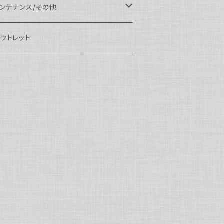
eefine
OI
ikon用
クセサリー
auticam
EA&SEA
EA&SEA
ンズオプション
IX
ロートアーム
ンズ
ンテナンス/その他
100エクステンションリング
ートアクセサリー
eefine
anon用
auticam
ony用
OI
プション
auticam
OI
OI
eefine
ランプ
リップ/トレー/アーム
EA&SEA
ウトレット
100マウントコンバーター
X
ony用
tralight
anon用
auticam
B
eefine
M SYSTEM用
プション
OI
OI
eefine
クセサリー
ダプター
クセサリー
IX
100ポートアクセサリー
EA&SEA
M SYSTEM用
OI
ikon用
X
tralight
クセサリー
EA&SEA
X
マートフォン用
OI
OI
マートフォン用
EA&SEA
リップ＆トレー
ウジング
auticam
85ドームポート
anasonic用
ALF+
クセサリー
eefine
ONY用
auticam
tralight
中モニター
EA&SEA
EA&SEA
eefine
プション
OI
eefine
クセサリー
水中三脚
OI
85フラットポート
UJIFILM用
EA&SEA
クションカム用
tralight
クションカム用
auticam
IVEVOLK
EA&SEA
OI
tralight
eefine
85エクステンションリング
ニターハウジング
X
auticam
tralight
85マウントコンバーター
クセサリー
tralight
X
85ポートアクセサリー