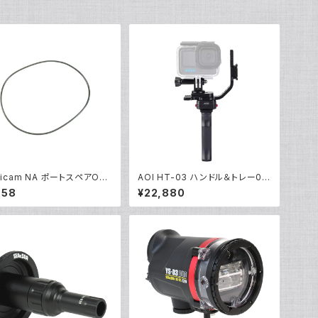
ticam NA ポートスペアOリ
AOI HT-03 ハンドル＆トレー03
0143 [20869]
アクションカム [40460/40461]
958
¥22,880