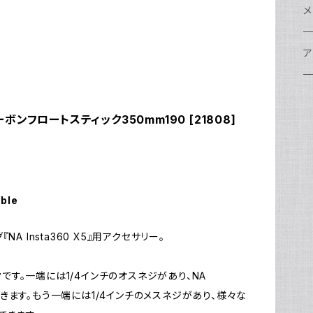
w
A
N
ア
N
S
S
レ
F
フ
レ
メ
N
ポ
w
C
N
S
A
オ
N
A
A
w
ク
グ
S
ア
N
FI
S
Ul
C
N
X
w
O
オ
A
A
W
ア
ア
ア
F
N
カーボンフロートスティック350mm190 [21808]
S
O
A
N
FI
Ul
ア
S
FI
ス
A
A
ス
S
グ
ハ
N
N
P
H
ア
w
S
N
Ul
水
S
S
W
オ
A
w
ア
A
N
able
F
S
ア
Ul
ア
N
D
S
A
Ul
w
N
『NA Insta360 X5』用アクセサリー。
モ
FI
N
Ul
N
クです。一端には1/4インチのオスネジがあり、NA
ア
Ul
ができます。もう一端には1/4インチのメスネジがあり、様々な
FI
N