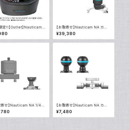
定!!【Outlet】Nauticam
【お取寄せ】Nauticam NA カー
 ハウジングキャリングバッグM
ボンフロートスティック350mm1
980
¥39,380
90 1/4インチ スイベルアダプター
セット [21823]
寄せ】Nauticam NA 1/4イ
【お取寄せ】Nauticam NA カー
スイベルカラー [21821]
ボンフロートスティック350mm1
,780
¥7,480
90 ボールベース [21820]