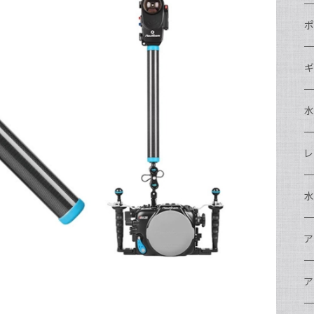
N
ポ
N
C
N
ギ
S
N
N
S
S
A
S
N
N
ド
O
O
A
N
S
レ
N
S
マ
N
ド
ア
P
F
S
A
マ
水
N
A
ス
A
フ
N
ア
ア
N
F
A
ア
ワ
大
ア
N
中
ア
A
N
ド
N
N
w
ワ
リ
ア
ア
N
ポ
エ