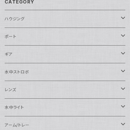
CATEGORY
ハウジング
Nikon用
ポート
Nauticam
Canon用
Nauticam
ギア
SEA&SEA
Nauticam
N120ドームポート
Sony用
SEA&SEA
AOI
水中ストロボ
SEA&SEA
N120マクロポート
Nautciam
ドームポート
OM SYSTEM用
OM SYSTEM用
AOI
Nauticam
SEA&SEA
レンズ
N120エクステンションリング
SEA&SEA
マクロポート
Nauticam
ドームポート
アクセサリー
Panasonic用
FIX
SEA&SEA
AOI
マクロコンバージョンレンズ
水中ライト
N120ポートアクセサリー
AOI
スタンダードポート
AOI
フラットポート
Nauticam
アクセサリー
アクセサリー
Nauticam
FUJIFILM用
Athena
アクセサリー
ワイドコンバージョンレンズ
大光量 3000ルーメン以上
アーム/トレー