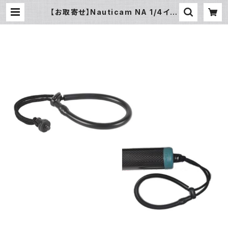
【お取寄せ】Nauticam NA 1/4イン
チ ハンドストラップ [21818] | フィッ
シュアイ公式オンラインストア