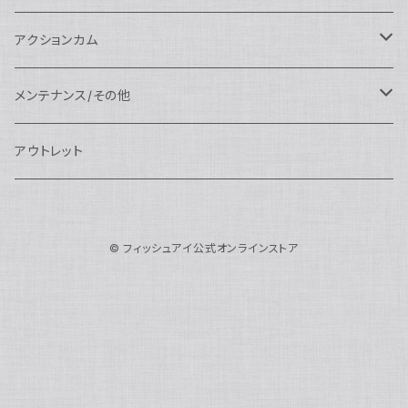
N100ドームポート
中間リング
アクセサリー
AOI
Nauticam
ドームポート
Nauticam
Nauticam
weefine
ワイドアングルコンバージョンポート
リングライト
アーム
アクションカム
N100フラットポート
ポートベース
エクステンションリング
weefine
AOI
Nikon用
アクセサリー
Nauticam
SEA&SEA
SEA&SEA
レンズオプション
FIX
フロートアーム
レンズ
メンテナンス/その他
N100エクステンションリング
ポートアクセサリー
weefine
Canon用
Nauticam
Sony用
AOI
オプション
Nauticam
AOI
AOI
weefine
クランプ
グリップ/トレー/アーム
SEA&SEA
アウトレット
N100マウントコンバーター
FIX
Sony用
Ultralight
Canon用
Nauticam
XB
weefine
OM SYSTEM用
オプション
AOI
AOI
Weefine
アクセサリー
アダプター
アクセサリー
FIX
N100ポートアクセサリー
SEA&SEA
OM SYSTEM用
AOI
© フィッシュアイ公式オンラインストア
Nikon用
FIX
Ultralight
アクセサリー
SEA&SEA
FIX
スマートフォン用
AOI
AOI
スマートフォン用
SEA&SEA
グリップ＆トレー
ハウジング
Nauticam
N85ドームポート
Panasonic用
HALF+
アクセサリー
weefine
SONY用
Nauticam
Ultralight
水中モニター
SEA&SEA
SEA&SEA
Weefine
オプション
AOI
weefine
アクセサリー
水中三脚
AOI
N85フラットポート
FUJIFILM用
SEA&SEA
アクションカム用
Ultralight
アクションカム用
Nauticam
DIVEVOLK
SEA&SEA
AOI
Ultralight
weefine
N85エクステンションリング
モニターハウジング