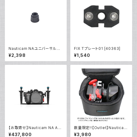
Nauticam NAユニバーサルオ
FIX Tプレート01 [40363]
プティカルファイバーコネクター
¥2,398
¥1,540
NA [部品]
【お取寄せ】Nauticam NA A6
数量限定!!【Outlet】Nauticam
700 [10551]
NA ハウジングキャリングバッグ
¥437,800
¥3,980
MS