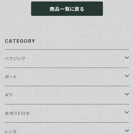
商品一覧に戻る
CATEGORY
ハウジング
Nikon用
ポート
Nauticam
Canon用
Nauticam
ギア
SEA&SEA
Nauticam
N120ドームポート
Sony用
SEA&SEA
AOI
水中ストロボ
SEA&SEA
N120マクロポート
Nautciam
ドームポート
OM SYSTEM用
OM SYSTEM用
AOI
Nauticam
SEA&SEA
レンズ