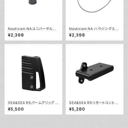
Nauticam NAユニバーサルオ
Nauticam NA ハウジングスペ
プティカルファイバーコネクター
アOリング90139 [20865]
¥2,398
¥2,398
NA [部品]
SEA&SEA RSパームグリップ [2
SEA&SEA RSリモートコントロ
2530]
ーラーブラケット [22534]
¥5,500
¥5,280