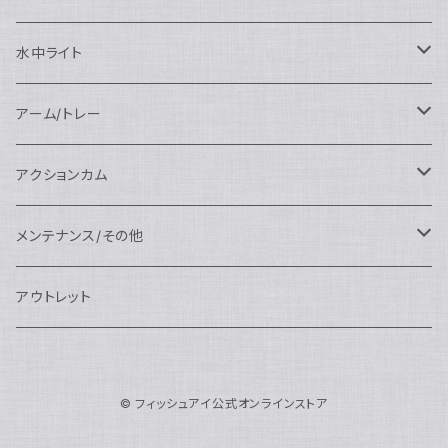
N120エクステンションリング
SEA&SEA
マクロポート
Nauticam
ドームポート
アクセサリー
Panasonic用
FIX
SEA&SEA
AOI
マクロコンバージョンレンズ
水中ライト
N120ポートアクセサリー
AOI
スタンダードポート
AOI
フラットポート
Nauticam
アクセサリー
アクセサリー
Nauticam
FUJIFILM用
Athena
アクセサリー
ワイドコンバージョンレンズ
大光量 3000ルーメン以上
アーム/トレー
N100ドームポート
中間リング
アクセサリー
AOI
Nauticam
ドームポート
Nauticam
Nauticam
weefine
ワイドアングルコンバージョンポート
リングライト
アーム
アクションカム
N100フラットポート
ポートベース
エクステンションリング
weefine
AOI
Nikon用
アクセサリー
Nauticam
SEA&SEA
SEA&SEA
レンズオプション
FIX
フロートアーム
レンズ
メンテナンス/その他
N100エクステンションリング
ポートアクセサリー
weefine
Canon用
Nauticam
Sony用
AOI
オプション
Nauticam
AOI
AOI
weefine
クランプ
グリップ/トレー/アーム
SEA&SEA
アウトレット
N100マウントコンバーター
FIX
Sony用
Ultralight
Canon用
Nauticam
XB
weefine
OM SYSTEM用
オプション
AOI
AOI
Weefine
アクセサリー
アダプター
アクセサリー
FIX
N100ポートアクセサリー
SEA&SEA
OM SYSTEM用
AOI
© フィッシュアイ公式オンラインストア
Nikon用
FIX
Ultralight
アクセサリー
SEA&SEA
FIX
スマートフォン用
AOI
AOI
スマートフォン用
SEA&SEA
グリップ＆トレー
ハウジング
Nauticam
N85ドームポート