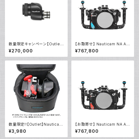
数量限定キャンペーン【Outlet/
【お取寄せ】 Nauticam NA A7
展示使用品】Nauticam NA ウ
RVI [10599]
¥270,000
¥767,800
ルトラビューファインダー180 ×
0.8 [21400]
数量限定!!【Outlet】Nauticam
【お取寄せ】 Nauticam NA A7
NA ハウジングキャリングバッグ
V [10594]
¥3,980
¥767,800
MS