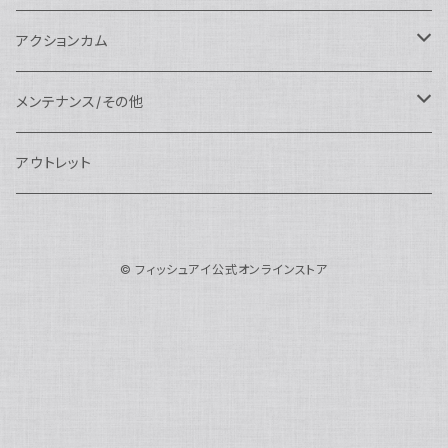
N100ドームポート
中間リング
アクセサリー
AOI
Nauticam
ドームポート
Nauticam
Nauticam
weefine
ワイドアングルコンバージョンポート
リングライト
アーム
アクションカム
N100フラットポート
ポートベース
エクステンションリング
weefine
AOI
Nikon用
アクセサリー
Nauticam
SEA&SEA
SEA&SEA
レンズオプション
FIX
フロートアーム
レンズ
メンテナンス/その他
N100エクステンションリング
ポートアクセサリー
weefine
Canon用
Nauticam
Sony用
AOI
オプション
Nauticam
AOI
AOI
weefine
クランプ
グリップ/トレー/アーム
SEA&SEA
アウトレット
N100マウントコンバーター
FIX
Sony用
Ultralight
Canon用
Nauticam
XB
weefine
OM SYSTEM用
オプション
AOI
AOI
Weefine
アクセサリー
アダプター
アクセサリー
FIX
N100ポートアクセサリー
SEA&SEA
OM SYSTEM用
AOI
© フィッシュアイ公式オンラインストア
Nikon用
FIX
Ultralight
アクセサリー
SEA&SEA
FIX
スマートフォン用
AOI
AOI
スマートフォン用
SEA&SEA
グリップ＆トレー
ハウジング
Nauticam
N85ドームポート
Panasonic用
HALF+
アクセサリー
weefine
SONY用
Nauticam
Ultralight
水中モニター
SEA&SEA
SEA&SEA
Weefine
オプション
AOI
weefine
アクセサリー
水中三脚
AOI
N85フラットポート
FUJIFILM用
SEA&SEA
アクションカム用
Ultralight
アクションカム用
Nauticam
DIVEVOLK
SEA&SEA
AOI
Ultralight
weefine
N85エクステンションリング
モニターハウジング