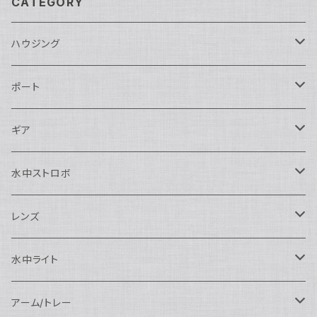
CATEGORY
ハウジング
Nikon用
ポート
Nauticam
Canon用
Nauticam
ギア
SEA&SEA
Nauticam
N120ドームポート
Sony用
SEA&SEA
AOI
水中ストロボ
SEA&SEA
N120マクロポート
Nautciam
ドームポート
OM SYSTEM用
OM SYSTEM用
AOI
Nauticam
SEA&SEA
レンズ
N120エクステンションリング
SEA&SEA
マクロポート
Nauticam
ドームポート
アクセサリー
Panasonic用
FIX
SEA&SEA
AOI
マクロコンバージョンレンズ
水中ライト
N120ポートアクセサリー
AOI
スタンダードポート
AOI
フラットポート
Nauticam
アクセサリー
アクセサリー
Nauticam
FUJIFILM用
Athena
アクセサリー
ワイドコンバージョンレンズ
大光量 3000ルーメン以上
アーム/トレー