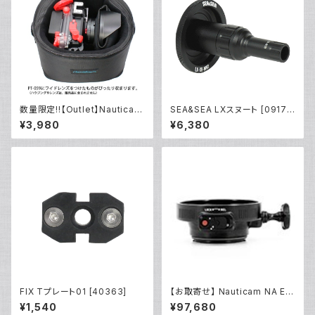
数量限定!!【Outlet】Nauticam
SEA&SEA LXスヌート [0917
NA ハウジングキャリングバッグ
2]
¥3,980
¥6,380
MS
FIX Tプレート01 [40363]
【お取寄せ】 Nauticam NA E/1
20マウントコンバーター50MFII
¥1,540
¥97,680
[21163]