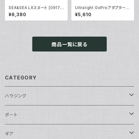
SEA&SEA LXスヌート [0917
Ultralight GoProアダプター
2]
[40176]
¥6,380
¥5,610
商品一覧に戻る
CATEGORY
ハウジング
Nikon用
ポート
Nauticam
Canon用
Nauticam
ギア