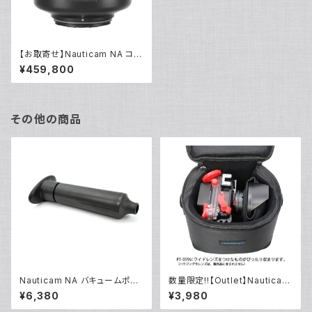
【お取寄せ】Nauticam NA コン
パクトワイドアングルコンバージ
¥459,800
ョンポートX0.36 (WACP-C)
[21444]
その他の商品
Nauticam NA バキュームポン
数量限定!!【Outlet】Nauticam
プ [20671]
NA ハウジングキャリングバッグ
¥6,380
¥3,980
MS