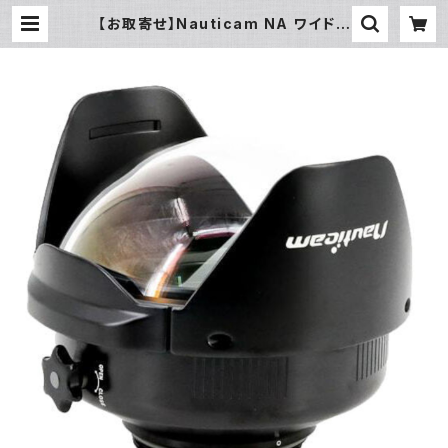
【お取寄せ】Nauticam NA ワイドア
ングルコンバージョンポート2 X0.5
7 (WACP-2) [21203] | フィッシュ
アイ公式オンラインストア