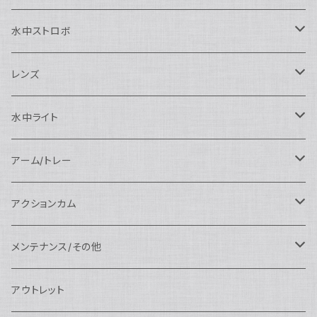
SEA&SEA
Nauticam
N120ドームポート
Sony用
SEA&SEA
AOI
水中ストロボ
SEA&SEA
N120マクロポート
Nautciam
ドームポート
OM SYSTEM用
OM SYSTEM用
AOI
Nauticam
SEA&SEA
レンズ
N120エクステンションリング
SEA&SEA
マクロポート
Nauticam
ドームポート
アクセサリー
Panasonic用
FIX
SEA&SEA
AOI
マクロコンバージョンレンズ
水中ライト
N120ポートアクセサリー
AOI
スタンダードポート
AOI
フラットポート
Nauticam
アクセサリー
アクセサリー
Nauticam
FUJIFILM用
Athena
アクセサリー
ワイドコンバージョンレンズ
大光量 3000ルーメン以上
アーム/トレー
N100ドームポート
中間リング
アクセサリー
AOI
Nauticam
ドームポート
Nauticam
Nauticam
weefine
ワイドアングルコンバージョンポート
リングライト
アーム
アクションカム
N100フラットポート
ポートベース
エクステンションリング
weefine
AOI
Nikon用
アクセサリー
Nauticam
SEA&SEA
SEA&SEA
レンズオプション
FIX
フロートアーム
レンズ
メンテナンス/その他
N100エクステンションリング
ポートアクセサリー
weefine
Canon用
Nauticam
Sony用
AOI
オプション
Nauticam
AOI
AOI
weefine
クランプ
グリップ/トレー/アーム
SEA&SEA
アウトレット
N100マウントコンバーター