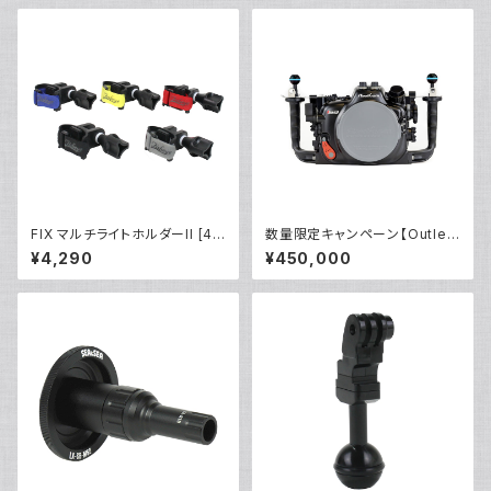
FIX マルチライトホルダーII [40
数量限定キャンペーン【Outlet/
230]
展示使用品】Nauticam R5ハウ
¥4,290
¥450,000
ジング バキュームバルブ付き