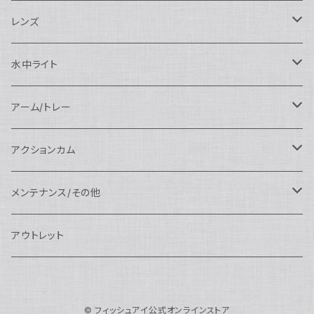
SEA&SEA
N120マクロポート
Nautciam
ドームポート
OM SYSTEM用
OM SYSTEM用
AOI
Nauticam
SEA&SEA
レンズ
N120エクステンションリング
SEA&SEA
マクロポート
Nauticam
ドームポート
アクセサリー
Panasonic用
FIX
SEA&SEA
AOI
マクロコンバージョンレンズ
水中ライト
N120ポートアクセサリー
AOI
スタンダードポート
AOI
フラットポート
Nauticam
アクセサリー
アクセサリー
Nauticam
FUJIFILM用
Athena
アクセサリー
ワイドコンバージョンレンズ
大光量 3000ルーメン以上
アーム/トレー
N100ドームポート
中間リング
アクセサリー
AOI
Nauticam
ドームポート
Nauticam
Nauticam
weefine
ワイドアングルコンバージョンポート
リングライト
アーム
アクションカム
N100フラットポート
ポートベース
エクステンションリング
weefine
AOI
Nikon用
アクセサリー
Nauticam
SEA&SEA
SEA&SEA
レンズオプション
FIX
フロートアーム
レンズ
メンテナンス/その他
N100エクステンションリング
ポートアクセサリー
weefine
Canon用
Nauticam
Sony用
AOI
オプション
Nauticam
AOI
AOI
weefine
クランプ
グリップ/トレー/アーム
SEA&SEA
アウトレット
N100マウントコンバーター
FIX
Sony用
Ultralight
Canon用
Nauticam
XB
weefine
OM SYSTEM用
オプション
AOI
AOI
Weefine
アクセサリー
アダプター
アクセサリー
FIX
N100ポートアクセサリー
SEA&SEA
OM SYSTEM用
AOI
© フィッシュアイ公式オンラインストア
Nikon用
FIX
Ultralight