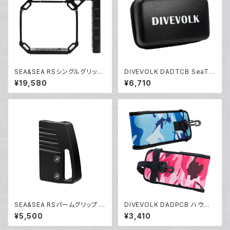
SEA&SEA RSシングルグリップ
DIVEVOLK DADTCB SeaTo
セット [22520/22521]
uch 4 max専用キャリーケース
¥19,580
¥6,710
[70179]
SEA&SEA RSパームグリップ [2
DIVEVOLK DADPCB ハウジ
2530]
ング専用ケース [70180/7018
¥5,500
¥3,410
1]