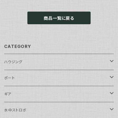
商品一覧に戻る
CATEGORY
ハウジング
Nikon用
ポート
Nauticam
Canon用
Nauticam
ギア
SEA&SEA
Nauticam
N120ドームポート
Sony用
SEA&SEA
AOI
水中ストロボ