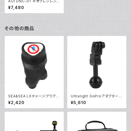
AOI DNC-01 ネオプレンレンズ
カバー [21423]
¥7,480
その他の商品
SEA&SEA LXチャージプラグ
Ultralight GoProアダプター
[09138/09139]
[40176]
¥2,420
¥5,610