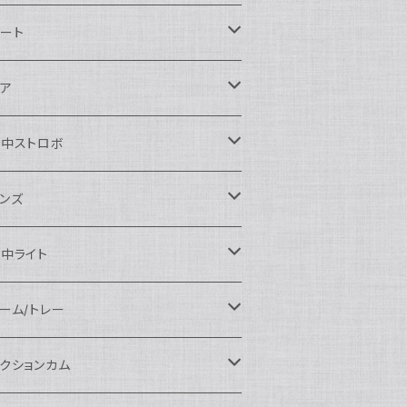
ikon用
ート
auticam
anon用
auticam
ア
EA&SEA
auticam
120ドームポート
ony用
EA&SEA
OI
水中ストロボ
EA&SEA
120マクロポート
autciam
ームポート
M SYSTEM用
M SYSTEM用
OI
auticam
EA&SEA
ンズ
120エクステンションリング
EA&SEA
クロポート
auticam
ームポート
クセサリー
anasonic用
IX
EA&SEA
OI
クロコンバージョンレンズ
中ライト
120ポートアクセサリー
OI
タンダードポート
OI
ラットポート
auticam
クセサリー
クセサリー
auticam
UJIFILM用
thena
クセサリー
イドコンバージョンレンズ
光量 3000ルーメン以上
ーム/トレー
100ドームポート
間リング
クセサリー
OI
auticam
ームポート
auticam
auticam
eefine
イドアングルコンバージョンポート
ングライト
ーム
クションカム
100フラットポート
ートベース
クステンションリング