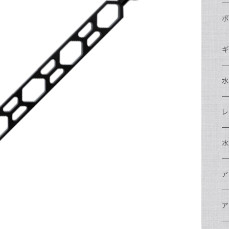
N
ポ
N
C
N
ギ
S
N
N
S
S
A
S
N
N
ド
O
O
A
N
S
レ
N
S
マ
N
ド
ア
P
F
S
A
マ
水
N
A
ス
A
フ
N
ア
ア
N
F
A
ア
ワ
大
ア
N
中
ア
A
N
ド
N
N
w
ワ
リ
ア
ア
N
ポ
エ