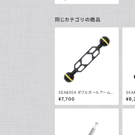
同じカテゴリの商品
SEA&SEA ダブルボールアームS
SE
[22112]
[221
¥7,700
¥8,