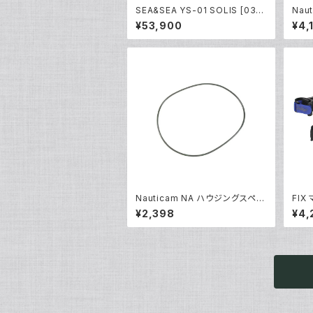
SEA&SEA YS-01 SOLIS [0312
Nau
4]
ー140
¥53,900
¥4,
Nauticam NA ハウジングスペア
FIX
Oリング90139 [20865]
30]
¥2,398
¥4,