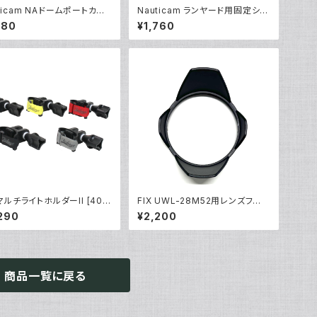
ticam NAドームポートカバ
Nauticam ランヤード用固定シャ
 [21068]
ックル [部品]
180
¥1,760
 マルチライトホルダーII [402
FIX UWL-28M52用レンズフード
[部品]
290
¥2,200
商品一覧に戻る