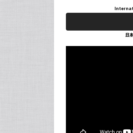
Interna
日