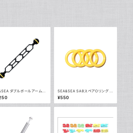
A&SEA ダブルボールアームM
SEA&SEA SA8スペアOリング イ
13]
エロー [62170]
250
¥550