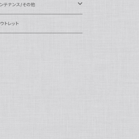
eefine
OI
ikon用
クセサリー
auticam
EA&SEA
EA&SEA
ンズオプション
IX
ロートアーム
ンズ
ンテナンス/その他
100エクステンションリング
ートアクセサリー
eefine
anon用
auticam
ony用
OI
プション
auticam
OI
OI
eefine
ランプ
リップ/トレー/アーム
EA&SEA
ウトレット
100マウントコンバーター
X
ony用
tralight
anon用
auticam
B
eefine
M SYSTEM用
プション
OI
OI
eefine
クセサリー
ダプター
クセサリー
IX
100ポートアクセサリー
EA&SEA
M SYSTEM用
OI
ikon用
X
tralight
クセサリー
EA&SEA
X
マートフォン用
OI
OI
マートフォン用
EA&SEA
リップ＆トレー
ウジング
auticam
85ドームポート
anasonic用
ALF+
クセサリー
eefine
ONY用
auticam
tralight
中モニター
EA&SEA
EA&SEA
eefine
プション
OI
eefine
クセサリー
水中三脚
OI
85フラットポート
UJIFILM用
EA&SEA
クションカム用
tralight
クションカム用
auticam
IVEVOLK
EA&SEA
OI
tralight
eefine
85エクステンションリング
ニターハウジング
X
auticam
tralight
85マウントコンバーター
クセサリー
tralight
X
85ポートアクセサリー