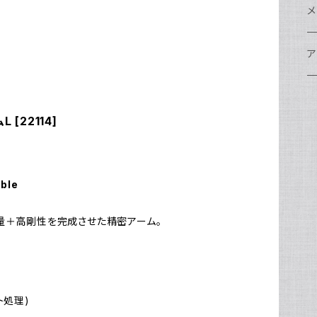
w
A
N
ア
N
S
S
レ
F
フ
レ
メ
N
ポ
w
C
N
S
A
オ
N
A
A
w
ク
グ
S
ア
N
FI
S
Ul
C
N
X
w
O
オ
A
A
W
ア
ア
ア
F
N
[22114]
S
O
A
N
FI
Ul
ア
S
FI
ス
A
A
ス
S
グ
ハ
N
N
P
H
ア
w
S
N
Ul
水
S
S
W
オ
A
w
ア
A
able
N
F
S
ア
Ul
ア
N
D
S
A
量＋高剛性を完成させた精密アーム。
Ul
w
N
モ
FI
N
Ul
N
ア
Ul
ト処理)
FI
N