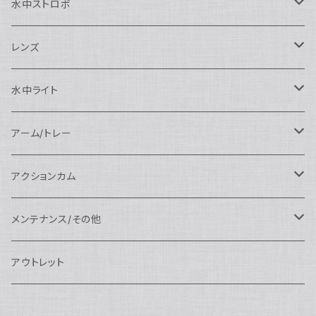
Nauticam
N120ドームポート
Sony用
SEA&SEA
AOI
水中ストロボ
SEA&SEA
N120マクロポート
Nautciam
ドームポート
OM SYSTEM用
OM SYSTEM用
AOI
Nauticam
SEA&SEA
レンズ
N120エクステンションリング
SEA&SEA
マクロポート
Nauticam
ドームポート
アクセサリー
Panasonic用
FIX
SEA&SEA
AOI
マクロコンバージョンレンズ
水中ライト
N120ポートアクセサリー
AOI
スタンダードポート
AOI
フラットポート
Nauticam
アクセサリー
アクセサリー
Nauticam
FUJIFILM用
Athena
アクセサリー
ワイドコンバージョンレンズ
大光量 3000ルーメン以上
アーム/トレー
N100ドームポート
中間リング
アクセサリー
AOI
Nauticam
ドームポート
Nauticam
Nauticam
weefine
ワイドアングルコンバージョンポート
リングライト
アーム
アクションカム
N100フラットポート
ポートベース
エクステンションリング
weefine
AOI
Nikon用
アクセサリー
Nauticam
SEA&SEA
SEA&SEA
レンズオプション
FIX
フロートアーム
レンズ
メンテナンス/その他
N100エクステンションリング
ポートアクセサリー
weefine
Canon用
Nauticam
Sony用
AOI
オプション
Nauticam
AOI
AOI
weefine
クランプ
グリップ/トレー/アーム
SEA&SEA
アウトレット
N100マウントコンバーター
FIX
Sony用
Ultralight
Canon用
Nauticam
XB
weefine
OM SYSTEM用
オプション
AOI
AOI
Weefine
アクセサリー
アダプター
アクセサリー
FIX