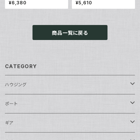
2]
[40176]
¥6,380
¥5,610
商品一覧に戻る
CATEGORY
ハウジング
Nikon用
ポート
Nauticam
Canon用
Nauticam
ギア
SEA&SEA