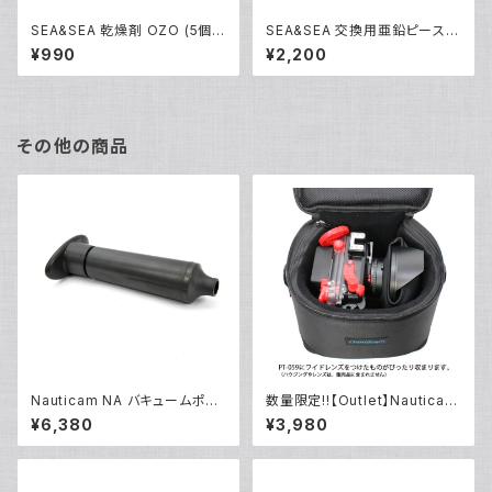
SEA&SEA 乾燥剤 OZO (5個ア
SEA&SEA 交換用亜鉛ピース(2
ルミパック入り) [62168]
個入り) [46116]
¥990
¥2,200
その他の商品
Nauticam NA バキュームポン
数量限定!!【Outlet】Nauticam
プ [20671]
NA ハウジングキャリングバッグ
¥6,380
¥3,980
MS