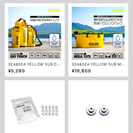
SEA&SEA YELLOW SUB DR
SEA&SEA YELLOW SUB ME
Y POUCH 2L [12513]
GA TOTE [12510]
¥5,280
¥19,800