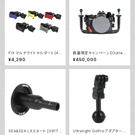
FIX マルチライトホルダーII [40
数量限定キャンペーン【Outlet/
230]
展示使用品】Nauticam R5ハウ
¥4,290
¥450,000
ジング バキュームバルブ付き
SEA&SEA LXスヌート [0917
Ultralight GoProアダプター