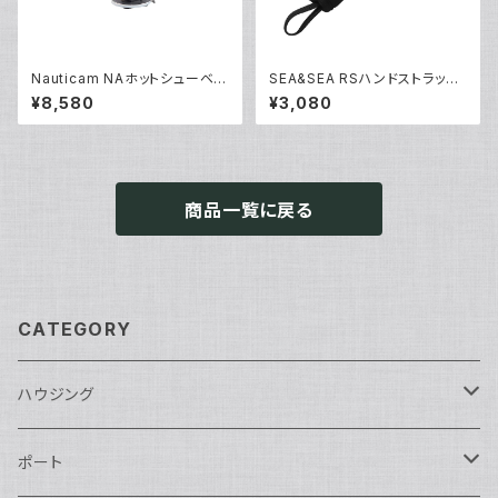
Nauticam NAホットシューベー
SEA&SEA RSハンドストラップ
ス [40188]
[22533]
¥8,580
¥3,080
商品一覧に戻る
CATEGORY
ハウジング
Nikon用
ポート