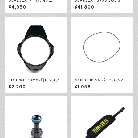
SEA&SEA ドームディフューザ
SEA&SEA YS-03 SOLIS [03
ー [28116]
125]
¥4,950
¥41,800
FIX UWL-28M52用レンズフー
Nauticam NA ポートスペアO
ド [部品]
リング90143 [20869]
¥2,200
¥1,958