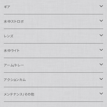
Nauticam
Canon用
Nauticam
ギア
SEA&SEA
Nauticam
N120ドームポート
Sony用
SEA&SEA
AOI
水中ストロボ
SEA&SEA
N120マクロポート
Nautciam
ドームポート
OM SYSTEM用
OM SYSTEM用
AOI
Nauticam
SEA&SEA
レンズ
N120エクステンションリング
SEA&SEA
マクロポート
Nauticam
ドームポート
アクセサリー
Panasonic用
FIX
SEA&SEA
AOI
マクロコンバージョンレンズ
水中ライト
N120ポートアクセサリー
AOI
スタンダードポート
AOI
フラットポート
Nauticam
アクセサリー
アクセサリー
Nauticam
FUJIFILM用
Athena
アクセサリー
ワイドコンバージョンレンズ
大光量 3000ルーメン以上
アーム/トレー
N100ドームポート
中間リング
アクセサリー
AOI
Nauticam
ドームポート
Nauticam
Nauticam
weefine
ワイドアングルコンバージョンポート
リングライト
アーム
アクションカム
N100フラットポート
ポートベース
エクステンションリング
weefine
AOI
Nikon用
アクセサリー
Nauticam
SEA&SEA
SEA&SEA
レンズオプション
FIX
フロートアーム
レンズ
メンテナンス/その他
N100エクステンションリング
ポートアクセサリー
weefine
Canon用
Nauticam