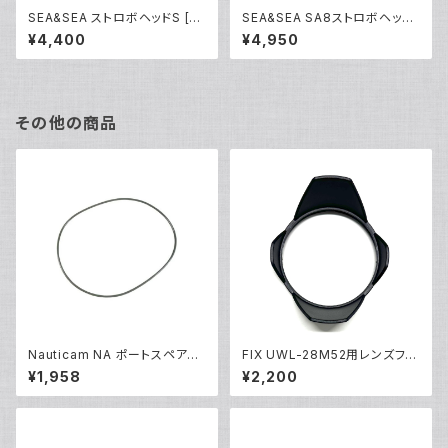
SEA&SEA ストロボヘッドS [22
SEA&SEA SA8ストロボヘッド
115]
M [22126]
¥4,400
¥4,950
その他の商品
Nauticam NA ポートスペアO
FIX UWL-28M52用レンズフー
リング90143 [20869]
ド [部品]
¥1,958
¥2,200