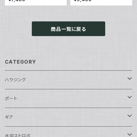
商品一覧に戻る
CATEGORY
ハウジング
Nikon用
ポート
Nauticam
Canon用
Nauticam
ギア
SEA&SEA
Nauticam
N120ドームポート
Sony用
SEA&SEA
AOI
水中ストロボ