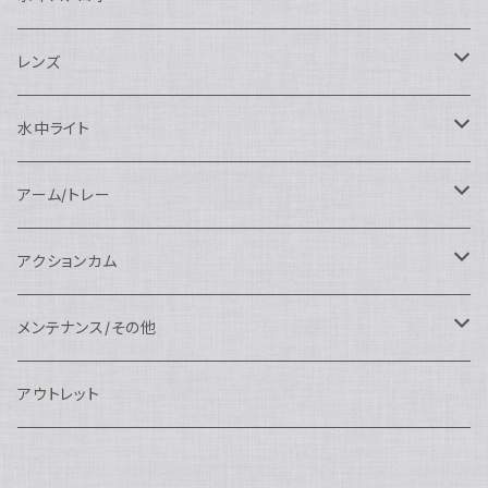
SEA&SEA
N120マクロポート
Nautciam
ドームポート
OM SYSTEM用
OM SYSTEM用
AOI
Nauticam
SEA&SEA
レンズ
N120エクステンションリング
SEA&SEA
マクロポート
Nauticam
ドームポート
アクセサリー
Panasonic用
FIX
SEA&SEA
AOI
マクロコンバージョンレンズ
水中ライト
N120ポートアクセサリー
AOI
スタンダードポート
AOI
フラットポート
Nauticam
アクセサリー
アクセサリー
Nauticam
FUJIFILM用
Athena
アクセサリー
ワイドコンバージョンレンズ
大光量 3000ルーメン以上
アーム/トレー
N100ドームポート
中間リング
アクセサリー
AOI
Nauticam
ドームポート
Nauticam
Nauticam
weefine
ワイドアングルコンバージョンポート
リングライト
アーム
アクションカム
N100フラットポート
ポートベース
エクステンションリング
weefine
AOI
Nikon用
アクセサリー
Nauticam
SEA&SEA
SEA&SEA
レンズオプション
FIX
フロートアーム
レンズ
メンテナンス/その他
N100エクステンションリング
ポートアクセサリー
weefine
Canon用
Nauticam
Sony用
AOI
オプション
Nauticam
AOI
AOI
weefine
クランプ
グリップ/トレー/アーム
SEA&SEA
アウトレット
N100マウントコンバーター
FIX
Sony用
Ultralight
Canon用
Nauticam
XB
weefine
OM SYSTEM用
オプション
AOI
AOI
Weefine
アクセサリー
アダプター
アクセサリー
FIX
N100ポートアクセサリー