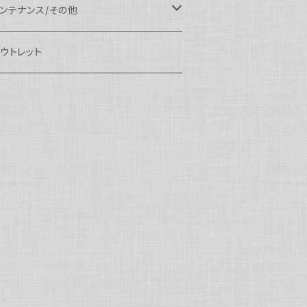
eefine
OI
ikon用
クセサリー
auticam
EA&SEA
EA&SEA
ンズオプション
IX
ロートアーム
ンズ
ンテナンス/その他
100エクステンションリング
ートアクセサリー
eefine
anon用
auticam
ony用
OI
プション
auticam
OI
OI
eefine
ランプ
リップ/トレー/アーム
EA&SEA
ウトレット
100マウントコンバーター
X
ony用
tralight
anon用
auticam
B
eefine
M SYSTEM用
プション
OI
OI
eefine
クセサリー
ダプター
クセサリー
IX
100ポートアクセサリー
EA&SEA
M SYSTEM用
OI
ikon用
X
tralight
クセサリー
EA&SEA
X
マートフォン用
OI
OI
マートフォン用
EA&SEA
リップ＆トレー
ウジング
auticam
85ドームポート
anasonic用
ALF+
クセサリー
eefine
ONY用
auticam
tralight
中モニター
EA&SEA
EA&SEA
eefine
プション
OI
eefine
クセサリー
水中三脚
OI
85フラットポート
UJIFILM用
EA&SEA
クションカム用
tralight
クションカム用
auticam
IVEVOLK
EA&SEA
OI
tralight
eefine
85エクステンションリング
ニターハウジング
X
auticam
tralight
85マウントコンバーター
クセサリー
tralight
X
85ポートアクセサリー