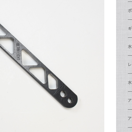
N
ポ
N
C
N
ギ
S
N
N
S
S
A
S
N
N
ド
O
O
A
N
S
レ
N
S
マ
N
ド
ア
P
F
S
A
マ
水
N
A
ス
A
フ
N
ア
ア
N
F
A
ア
ワ
大
ア
N
中
ア
A
N
ド
N
N
w
ワ
リ
ア
ア
N
ポ
エ