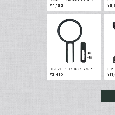
トキャップ [20480]
¥4,180
¥6,
DIVEVOLK DAD67A 拡張クラン
DIV
プアダプター [21687/21688]
エクス
¥3,410
¥11
0]