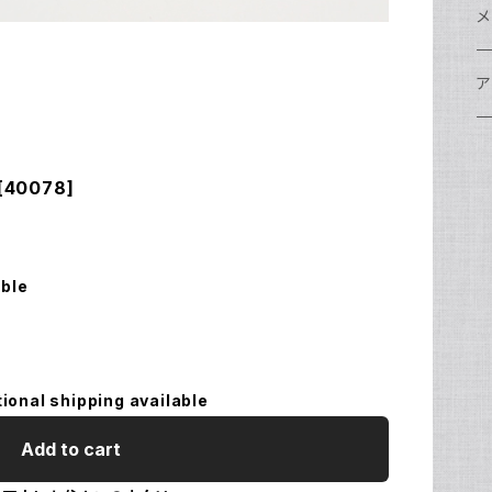
w
A
N
ア
N
S
S
レ
F
フ
レ
メ
N
ポ
w
C
N
S
A
オ
N
A
A
w
ク
グ
S
ア
N
FI
S
Ul
C
N
X
w
O
オ
A
A
W
ア
ア
ア
F
N
[40078]
S
O
A
N
FI
Ul
ア
S
FI
ス
A
A
ス
S
グ
ハ
N
N
P
H
ア
w
S
N
Ul
水
S
S
W
オ
A
w
ア
A
able
N
F
S
ア
Ul
ア
N
D
S
A
Ul
w
N
モ
tional shipping available
FI
N
Ul
N
Add to cart
ア
Ul
FI
N