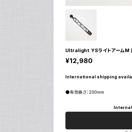
Ultralight YSライトアームM 
¥12,980
International shipping avail
●有効長さ：200mm
Interna