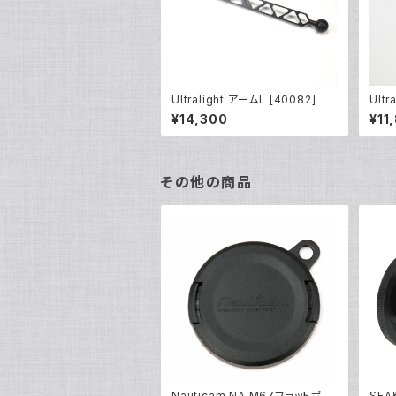
Ultralight アームL [40082]
Ult
079
¥14,300
¥11
その他の商品
Nauticam NA M67フラットポー
SEA