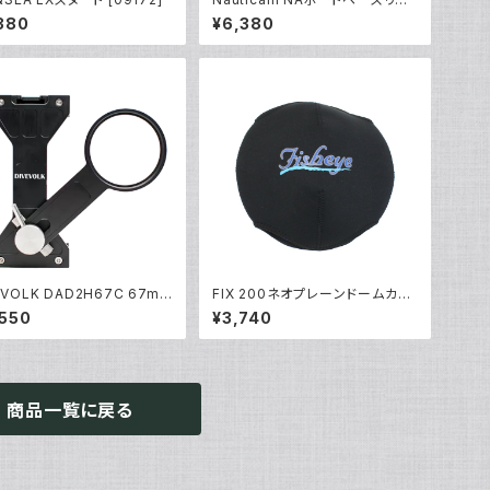
キャップ [20307]
380
¥6,380
EVOLK DAD2H67C 67mm
FIX 200ネオプレーンドームカバ
パンションクランプ [2169
ーII [21490]
,550
¥3,740
商品一覧に戻る