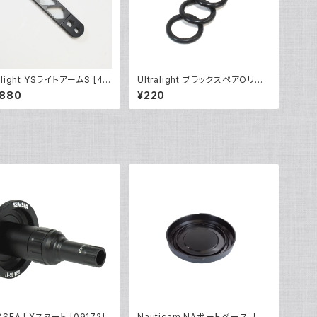
ralight YSライトアームS [40
Ultralight ブラックスペアOリン
]
グセット [40122]
,880
¥220
&SEA LXスヌート [09172]
Nauticam NAポートベースリア