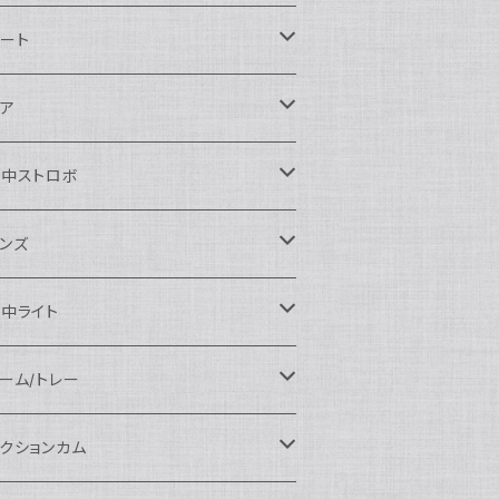
ikon用
ート
auticam
anon用
auticam
ア
EA&SEA
auticam
120ドームポート
ony用
EA&SEA
OI
水中ストロボ
EA&SEA
120マクロポート
autciam
ームポート
M SYSTEM用
M SYSTEM用
OI
auticam
EA&SEA
ンズ
120エクステンションリング
EA&SEA
クロポート
auticam
ームポート
クセサリー
anasonic用
IX
EA&SEA
OI
クロコンバージョンレンズ
中ライト
120ポートアクセサリー
OI
タンダードポート
OI
ラットポート
auticam
クセサリー
クセサリー
auticam
UJIFILM用
thena
クセサリー
イドコンバージョンレンズ
光量 3000ルーメン以上
ーム/トレー
100ドームポート
間リング
クセサリー
OI
auticam
ームポート
auticam
auticam
eefine
イドアングルコンバージョンポート
ングライト
ーム
クションカム
100フラットポート
ートベース
クステンションリング