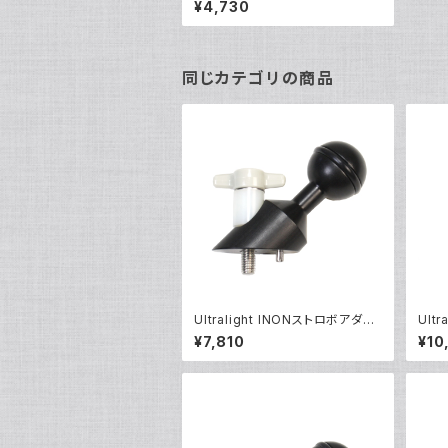
¥4,730
同じカテゴリの商品
Ultralight INONストロボアダプ
Ult
ター [40067]
0129
¥7,810
¥10