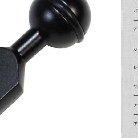
N
ポ
N
C
N
ギ
S
N
N
S
S
A
S
N
N
ド
O
O
A
N
S
レ
N
S
マ
N
ド
ア
P
F
S
A
マ
水
N
A
ス
A
フ
N
ア
ア
N
F
A
ア
ワ
大
ア
N
中
ア
A
N
ド
N
N
w
ワ
リ
ア
ア
N
ポ
エ