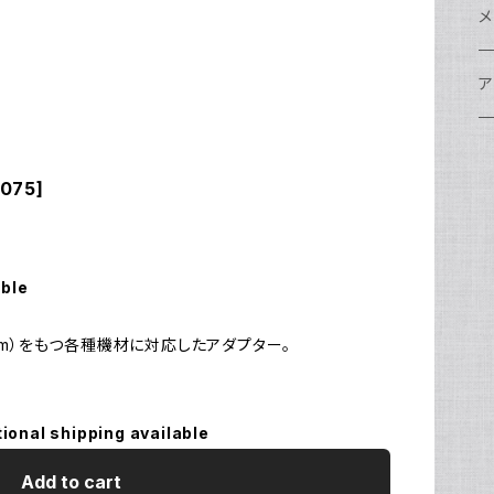
w
A
N
ア
N
S
S
レ
F
フ
レ
メ
N
ポ
w
C
N
S
A
オ
N
A
A
w
ク
グ
S
ア
N
FI
S
Ul
C
N
X
w
O
オ
A
A
W
ア
ア
ア
F
N
075]
S
O
A
N
FI
Ul
ア
S
FI
ス
A
A
ス
S
グ
ハ
N
N
P
H
ア
w
S
N
Ul
水
S
S
W
オ
A
w
ア
A
able
N
F
S
ア
Ul
ア
N
D
S
A
2mm）をもつ各種機材に対応したアダプター。
Ul
w
N
モ
FI
N
Ul
N
tional shipping available
ア
Ul
FI
Add to cart
N