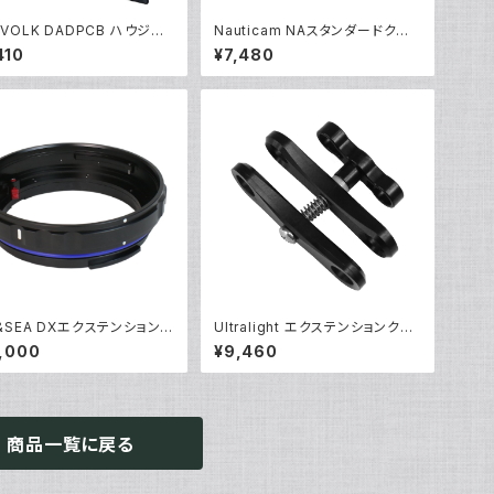
EVOLK DADPCB ハウジン
Nauticam NAスタンダードクラン
ケース [70180/70181]
プ [40202]
410
¥7,480
&SEA DXエクステンションリ
Ultralight エクステンションクラ
0L [30143]
ンプ [40237]
,000
¥9,460
商品一覧に戻る