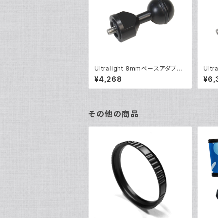
Ultralight 8mmベースアダプタ
Ult
ー [40065]
[401
¥4,268
¥6,
その他の商品