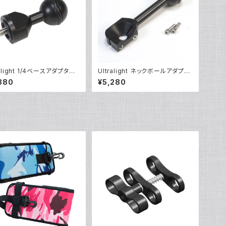
ralight 1/4ベースアダプター
Ultralight ネックボールアダプタ
28]
ー [40116]
380
¥5,280