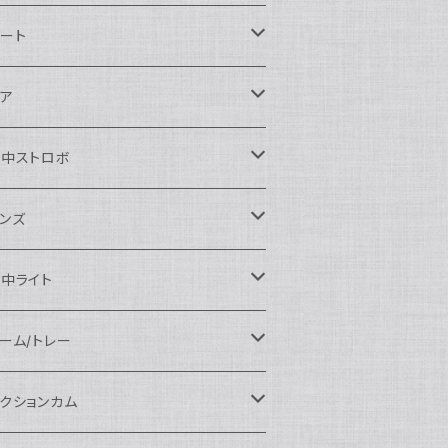
ikon用
ート
auticam
anon用
auticam
ア
EA&SEA
auticam
120ドームポート
ony用
EA&SEA
OI
水中ストロボ
EA&SEA
120マクロポート
autciam
ームポート
M SYSTEM用
M SYSTEM用
OI
auticam
EA&SEA
ンズ
120エクステンションリング
EA&SEA
クロポート
auticam
ームポート
クセサリー
anasonic用
IX
EA&SEA
OI
クロコンバージョンレンズ
中ライト
120ポートアクセサリー
OI
タンダードポート
OI
ラットポート
auticam
クセサリー
クセサリー
auticam
UJIFILM用
thena
クセサリー
イドコンバージョンレンズ
光量 3000ルーメン以上
ーム/トレー
100ドームポート
間リング
クセサリー
OI
auticam
ームポート
auticam
auticam
eefine
イドアングルコンバージョンポート
ングライト
ーム
クションカム
100フラットポート
ートベース
クステンションリング