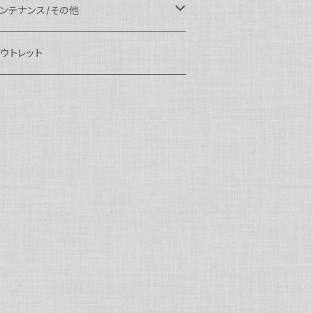
eefine
OI
ikon用
クセサリー
auticam
EA&SEA
EA&SEA
ンズオプション
IX
ロートアーム
ンズ
ンテナンス/その他
100エクステンションリング
ートアクセサリー
eefine
anon用
auticam
ony用
OI
プション
auticam
OI
OI
eefine
ランプ
リップ/トレー/アーム
EA&SEA
ウトレット
100マウントコンバーター
X
ony用
tralight
anon用
auticam
B
eefine
M SYSTEM用
プション
OI
OI
eefine
クセサリー
ダプター
クセサリー
IX
100ポートアクセサリー
EA&SEA
M SYSTEM用
OI
ikon用
X
tralight
クセサリー
EA&SEA
X
マートフォン用
OI
OI
マートフォン用
EA&SEA
リップ＆トレー
ウジング
auticam
85ドームポート
anasonic用
ALF+
クセサリー
eefine
ONY用
auticam
tralight
中モニター
EA&SEA
EA&SEA
eefine
プション
OI
eefine
クセサリー
水中三脚
OI
85フラットポート
UJIFILM用
EA&SEA
クションカム用
tralight
クションカム用
auticam
IVEVOLK
EA&SEA
OI
tralight
eefine
85エクステンションリング
ニターハウジング
X
auticam
tralight
85マウントコンバーター
クセサリー
tralight
X
85ポートアクセサリー