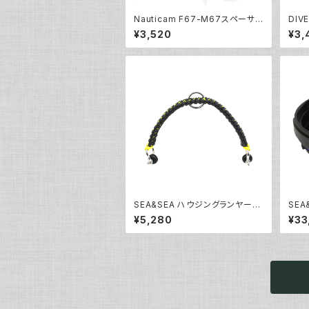
Nauticam F67-M67スペーサ
DIV
ーリング [部品]
グ専用
¥3,520
¥3,
SEA&SEA ハウジングランヤードI
SEA
V [46137]
ング2
¥5,280
¥33