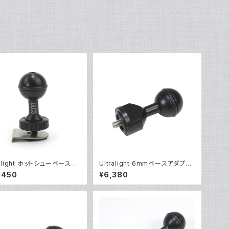
ralight ホットシューベース [4
Ultralight 6mmベースアダプタ
]
ー [40064]
,450
¥6,380