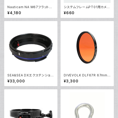
Nauticam NA M67フラットポ
システムフレームPT01用カメラ
ートキャップ [20480]
固定ネジ[部品]
¥4,180
¥660
SEA&SEA DXエクステンション
DIVEVOLK DLF67R 67mm
リング20L [30143]
赤色フィルター [21679]
¥33,000
¥3,300