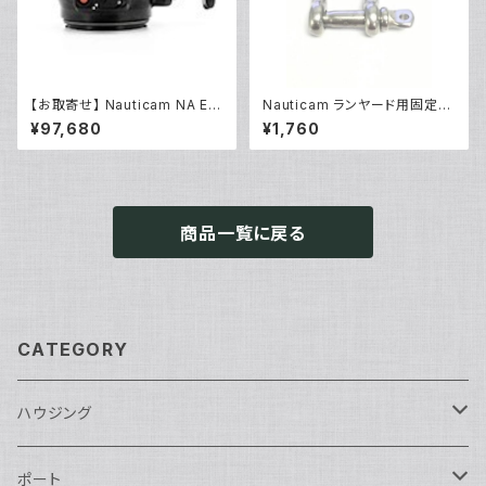
【お取寄せ】 Nauticam NA E/1
Nauticam ランヤード用固定シ
20マウントコンバーター50MFII
ャックル [部品]
¥97,680
¥1,760
[21163]
商品一覧に戻る
CATEGORY
ハウジング
Nikon用
ポート