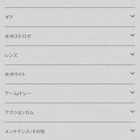
Nauticam
Canon用
Nauticam
ギア
SEA&SEA
Nauticam
N120ドームポート
Sony用
SEA&SEA
AOI
水中ストロボ
SEA&SEA
N120マクロポート
Nautciam
ドームポート
OM SYSTEM用
OM SYSTEM用
AOI
Nauticam
SEA&SEA
レンズ
N120エクステンションリング
SEA&SEA
マクロポート
Nauticam
ドームポート
アクセサリー
Panasonic用
FIX
SEA&SEA
AOI
マクロコンバージョンレンズ
水中ライト
N120ポートアクセサリー
AOI
スタンダードポート
AOI
フラットポート
Nauticam
アクセサリー
アクセサリー
Nauticam
FUJIFILM用
Athena
アクセサリー
ワイドコンバージョンレンズ
大光量 3000ルーメン以上
アーム/トレー
N100ドームポート
中間リング
アクセサリー
AOI
Nauticam
ドームポート
Nauticam
Nauticam
weefine
ワイドアングルコンバージョンポート
リングライト
アーム
アクションカム
N100フラットポート
ポートベース
エクステンションリング
weefine
AOI
Nikon用
アクセサリー
Nauticam
SEA&SEA
SEA&SEA
レンズオプション
FIX
フロートアーム
レンズ
メンテナンス/その他