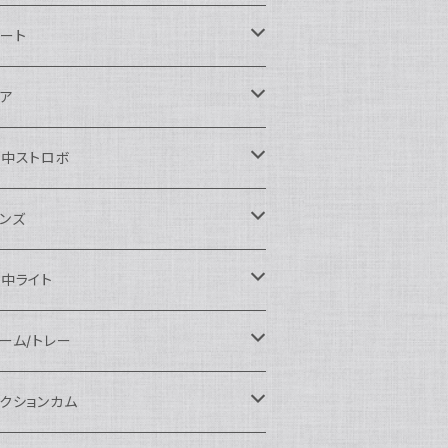
ikon用
ート
auticam
anon用
auticam
ア
EA&SEA
auticam
120ドームポート
ony用
EA&SEA
OI
水中ストロボ
EA&SEA
120マクロポート
autciam
ームポート
M SYSTEM用
M SYSTEM用
OI
auticam
EA&SEA
ンズ
120エクステンションリング
EA&SEA
クロポート
auticam
ームポート
クセサリー
anasonic用
IX
EA&SEA
OI
クロコンバージョンレンズ
中ライト
120ポートアクセサリー
OI
タンダードポート
OI
ラットポート
auticam
クセサリー
クセサリー
auticam
UJIFILM用
thena
クセサリー
イドコンバージョンレンズ
光量 3000ルーメン以上
ーム/トレー
100ドームポート
間リング
クセサリー
OI
auticam
ームポート
auticam
auticam
eefine
イドアングルコンバージョンポート
ングライト
ーム
クションカム
100フラットポート
ートベース
クステンションリング