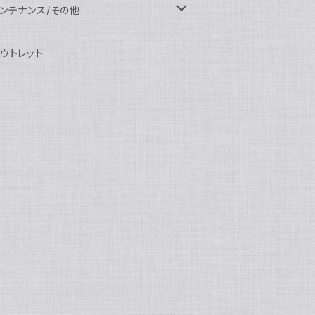
eefine
OI
ikon用
クセサリー
auticam
EA&SEA
EA&SEA
ンズオプション
IX
ロートアーム
ンズ
ンテナンス/その他
100エクステンションリング
ートアクセサリー
eefine
anon用
auticam
ony用
OI
プション
auticam
OI
OI
eefine
ランプ
リップ/トレー/アーム
EA&SEA
ウトレット
100マウントコンバーター
X
ony用
tralight
anon用
auticam
B
eefine
M SYSTEM用
プション
OI
OI
eefine
クセサリー
ダプター
クセサリー
IX
100ポートアクセサリー
EA&SEA
M SYSTEM用
OI
ikon用
X
tralight
クセサリー
EA&SEA
X
マートフォン用
OI
OI
マートフォン用
EA&SEA
リップ＆トレー
ウジング
auticam
85ドームポート
anasonic用
ALF+
クセサリー
eefine
ONY用
auticam
tralight
中モニター
EA&SEA
EA&SEA
eefine
プション
OI
eefine
クセサリー
水中三脚
OI
85フラットポート
UJIFILM用
EA&SEA
クションカム用
tralight
クションカム用
auticam
IVEVOLK
EA&SEA
OI
tralight
eefine
85エクステンションリング
ニターハウジング
X
auticam
tralight
85マウントコンバーター
クセサリー
tralight
X
85ポートアクセサリー