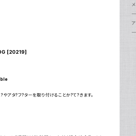
w
A
N
ア
N
S
S
レ
F
フ
レ
メ
N
ポ
w
C
N
S
A
オ
N
A
A
w
ク
グ
S
ア
N
FI
S
Ul
C
N
X
w
O
オ
A
A
W
ア
ア
ア
F
N
 [20219]
S
O
A
N
FI
Ul
ア
S
FI
ス
A
A
ス
S
グ
ハ
N
N
P
H
ア
w
S
N
Ul
水
S
S
W
オ
A
w
ア
A
able
N
F
S
ア
Ul
ア
N
D
S
A
ス?やアタ?フ?ターを取り付けることか?て?きます。
Ul
w
N
モ
FI
N
Ul
N
ア
Ul
FI
N