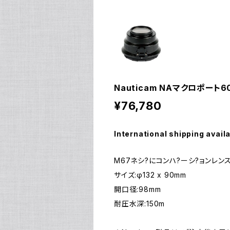
Nauticam NAマクロポート60G
¥76,780
International shipping avail
M67ネシ?にコンハ?ーシ?ョンレン
サイズ:φ132 x 90mm
開口径:98mm
耐圧水深:150m