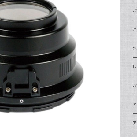
N
ポ
N
C
N
ギ
S
N
N
S
S
A
S
N
N
ド
O
O
A
N
S
レ
N
S
マ
N
ド
ア
P
F
S
A
マ
水
N
A
ス
A
フ
N
ア
ア
N
F
A
ア
ワ
大
ア
N
中
ア
A
N
ド
N
N
w
ワ
リ
ア
ア
N
ポ
エ