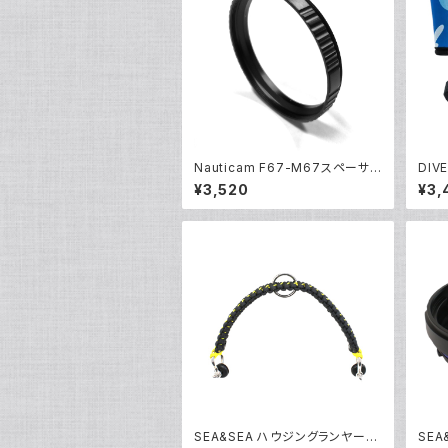
Nauticam F67-M67スペーサ
DIV
ーリング [部品]
グ専用
¥3,520
¥3,
SEA&SEA ハウジングランヤードI
SEA