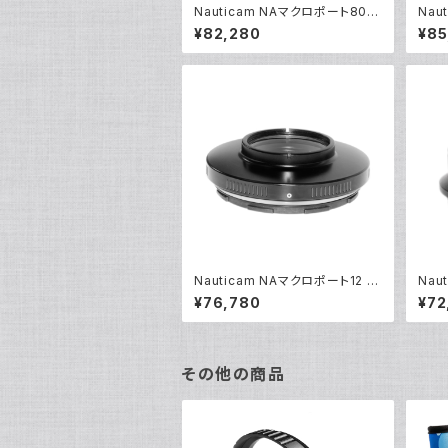
Nauticam NAマクロポート80
Nau
[21306]
VR [
¥82,280
¥85
Nauticam NAマクロポート12 [2
Nau
1106]
033
¥76,780
¥72
その他の商品