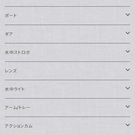
Nikon用
ポート
Nauticam
Canon用
Nauticam
ギア
SEA&SEA
Nauticam
N120ドームポート
Sony用
SEA&SEA
AOI
水中ストロボ
SEA&SEA
N120マクロポート
Nautciam
ドームポート
OM SYSTEM用
OM SYSTEM用
AOI
Nauticam
SEA&SEA
レンズ
N120エクステンションリング
SEA&SEA
マクロポート
Nauticam
ドームポート
アクセサリー
Panasonic用
FIX
SEA&SEA
AOI
マクロコンバージョンレンズ
水中ライト
N120ポートアクセサリー
AOI
スタンダードポート
AOI
フラットポート
Nauticam
アクセサリー
アクセサリー
Nauticam
FUJIFILM用
Athena
アクセサリー
ワイドコンバージョンレンズ
大光量 3000ルーメン以上
アーム/トレー
N100ドームポート
中間リング
アクセサリー
AOI
Nauticam
ドームポート
Nauticam
Nauticam
weefine
ワイドアングルコンバージョンポート
リングライト
アーム
アクションカム