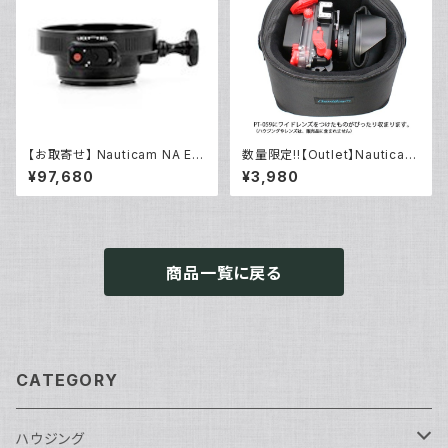
【お取寄せ】 Nauticam NA E/1
数量限定!!【Outlet】Nauticam
20マウントコンバーター50MFII
NA ハウジングキャリングバッグ
¥97,680
¥3,980
[21163]
MS
商品一覧に戻る
CATEGORY
ハウジング