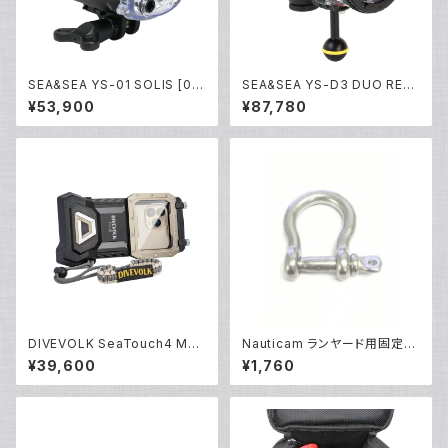
SEA&SEA YS-01 SOLIS [03
SEA&SEA YS-D3 DUO RED
124]
[03130]
¥53,900
¥87,780
DIVEVOLK SeaTouch4 Max
Nauticam ランヤード用固定シ
Plus [10570]
ャックル [部品]
¥39,600
¥1,760