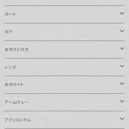
Nikon用
ポート
Nauticam
Canon用
Nauticam
ギア
SEA&SEA
Nauticam
N120ドームポート
Sony用
SEA&SEA
AOI
水中ストロボ
SEA&SEA
N120マクロポート
Nautciam
ドームポート
OM SYSTEM用
OM SYSTEM用
AOI
Nauticam
SEA&SEA
レンズ
N120エクステンションリング
SEA&SEA
マクロポート
Nauticam
ドームポート
アクセサリー
Panasonic用
FIX
SEA&SEA
AOI
マクロコンバージョンレンズ
水中ライト
N120ポートアクセサリー
AOI
スタンダードポート
AOI
フラットポート
Nauticam
アクセサリー
アクセサリー
Nauticam
FUJIFILM用
Athena
アクセサリー
ワイドコンバージョンレンズ
大光量 3000ルーメン以上
アーム/トレー
N100ドームポート
中間リング
アクセサリー
AOI
Nauticam
ドームポート
Nauticam
Nauticam
weefine
ワイドアングルコンバージョンポート
リングライト
アーム
アクションカム