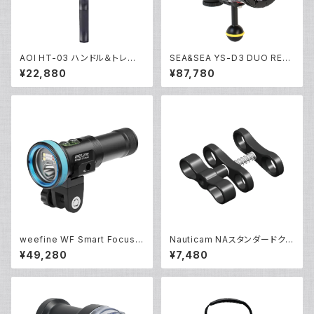
AOI HT-03 ハンドル＆トレー0
SEA&SEA YS-D3 DUO RED
3 アクションカム [40460/404
[03130]
¥22,880
¥87,780
61]
weefine WF Smart Focus 2
Nauticam NAスタンダードクラ
600 [30636]
ンプ [40202]
¥49,280
¥7,480