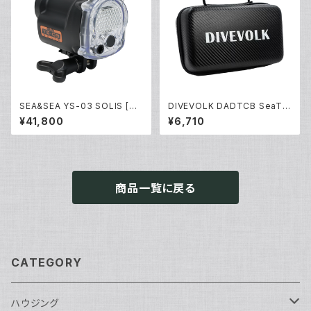
SEA&SEA YS-03 SOLIS [03
DIVEVOLK DADTCB SeaTo
125]
uch 4 max専用キャリーケース
¥41,800
¥6,710
[70179]
商品一覧に戻る
CATEGORY
ハウジング