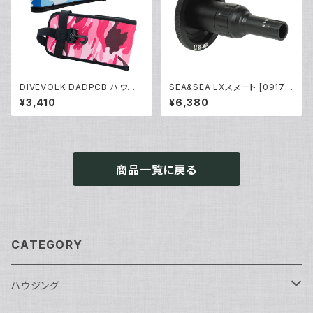
DIVEVOLK DADPCB ハウジ
SEA&SEA LXスヌート [0917
ング専用ケース [70180/7018
2]
¥3,410
¥6,380
1]
商品一覧に戻る
CATEGORY
ハウジング