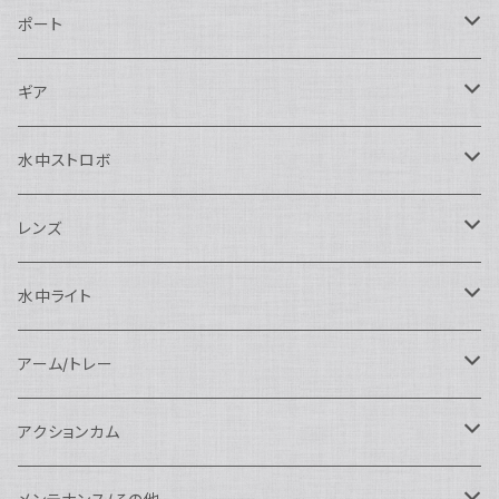
Nikon用
ポート
Nauticam
Canon用
Nauticam
ギア
SEA&SEA
Nauticam
N120ドームポート
Sony用
SEA&SEA
AOI
水中ストロボ
SEA&SEA
N120マクロポート
Nautciam
ドームポート
OM SYSTEM用
OM SYSTEM用
AOI
Nauticam
SEA&SEA
レンズ
N120エクステンションリング
SEA&SEA
マクロポート
Nauticam
ドームポート
アクセサリー
Panasonic用
FIX
SEA&SEA
AOI
マクロコンバージョンレンズ
水中ライト
N120ポートアクセサリー
AOI
スタンダードポート
AOI
フラットポート
Nauticam
アクセサリー
アクセサリー
Nauticam
FUJIFILM用
Athena
アクセサリー
ワイドコンバージョンレンズ
大光量 3000ルーメン以上
アーム/トレー
N100ドームポート
中間リング
アクセサリー
AOI
Nauticam
ドームポート
Nauticam
Nauticam
weefine
ワイドアングルコンバージョンポート
リングライト
アーム
アクションカム
N100フラットポート
ポートベース
エクステンションリング
weefine
AOI
Nikon用
アクセサリー
Nauticam
SEA&SEA
SEA&SEA
レンズオプション
FIX
フロートアーム
レンズ