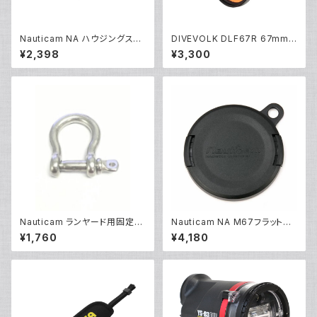
Nauticam NA ハウジングスペ
DIVEVOLK DLF67R 67mm
アOリング90139 [20865]
赤色フィルター [21679]
¥2,398
¥3,300
Nauticam ランヤード用固定シ
Nauticam NA M67フラットポ
ャックル [部品]
ートキャップ [20480]
¥1,760
¥4,180