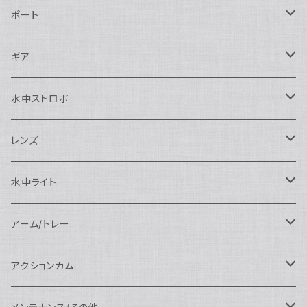
Nikon用
ポート
Nauticam
Canon用
Nauticam
ギア
SEA&SEA
Nauticam
N120ドームポート
Sony用
SEA&SEA
AOI
水中ストロボ
SEA&SEA
N120マクロポート
Nautciam
ドームポート
OM SYSTEM用
OM SYSTEM用
AOI
Nauticam
SEA&SEA
レンズ
N120エクステンションリング
SEA&SEA
マクロポート
Nauticam
ドームポート
アクセサリー
Panasonic用
FIX
SEA&SEA
AOI
マクロコンバージョンレンズ
水中ライト
N120ポートアクセサリー
AOI
スタンダードポート
AOI
フラットポート
Nauticam
アクセサリー
アクセサリー
Nauticam
FUJIFILM用
Athena
アクセサリー
ワイドコンバージョンレンズ
大光量 3000ルーメン以上
アーム/トレー
N100ドームポート
中間リング
アクセサリー
AOI
Nauticam
ドームポート
Nauticam
Nauticam
weefine
ワイドアングルコンバージョンポート
リングライト
アーム
アクションカム
N100フラットポート
ポートベース
エクステンションリング
weefine
AOI
Nikon用
アクセサリー
Nauticam
SEA&SEA
SEA&SEA
レンズオプション
FIX
フロートアーム
レンズ