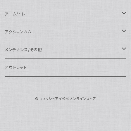
N120ポートアクセサリー
AOI
スタンダードポート
AOI
フラットポート
Nauticam
アクセサリー
アクセサリー
Nauticam
FUJIFILM用
Athena
アクセサリー
ワイドコンバージョンレンズ
大光量 3000ルーメン以上
アーム/トレー
N100ドームポート
中間リング
アクセサリー
AOI
Nauticam
ドームポート
Nauticam
Nauticam
weefine
ワイドアングルコンバージョンポート
リングライト
アーム
アクションカム
N100フラットポート
ポートベース
エクステンションリング
weefine
AOI
Nikon用
アクセサリー
Nauticam
SEA&SEA
SEA&SEA
レンズオプション
FIX
フロートアーム
レンズ
メンテナンス/その他
N100エクステンションリング
ポートアクセサリー
weefine
Canon用
Nauticam
Sony用
AOI
オプション
Nauticam
AOI
AOI
weefine
クランプ
グリップ/トレー/アーム
SEA&SEA
アウトレット
N100マウントコンバーター
FIX
Sony用
Ultralight
Canon用
Nauticam
XB
weefine
OM SYSTEM用
オプション
AOI
AOI
Weefine
アクセサリー
アダプター
アクセサリー
FIX
N100ポートアクセサリー
SEA&SEA
OM SYSTEM用
AOI
© フィッシュアイ公式オンラインストア
Nikon用
FIX
Ultralight
アクセサリー
SEA&SEA
FIX
スマートフォン用
AOI
AOI
スマートフォン用
SEA&SEA
グリップ＆トレー
ハウジング
Nauticam
N85ドームポート
Panasonic用
HALF+
アクセサリー
weefine
SONY用
Nauticam
Ultralight
水中モニター
SEA&SEA
SEA&SEA
Weefine
オプション
AOI
weefine
アクセサリー
水中三脚
AOI
N85フラットポート