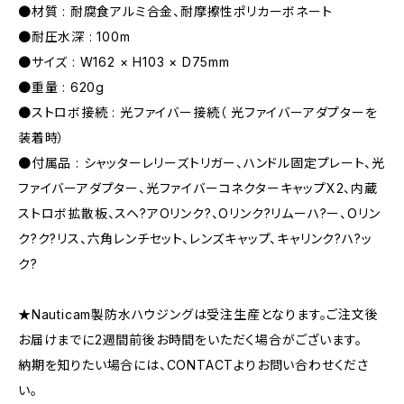
●材質 : 耐腐食アルミ合金、耐摩擦性ポリカーボネート
●耐圧水深 : 100m
●サイズ : W162 × H103 × D75mm
●重量 : 620g
●ストロボ接続 : 光ファイバー接続（ 光ファイバーアダプターを
装着時）
●付属品 : シャッターレリーズトリガー、ハンドル固定プレート、光
ファイバーアダプター、光ファイバーコネクターキャップX2、内蔵
ストロボ拡散板、スヘ?アOリンク?、Oリンク?リムーハ?ー、Oリン
ク?ク?リス、六角レンチセット、レンズキャップ、キャリンク?ハ?ッ
ク?
★Nauticam製防水ハウジングは受注生産となります。ご注文後
お届けまでに2週間前後お時間をいただく場合がございます。
納期を知りたい場合には、CONTACTよりお問い合わせくださ
い。