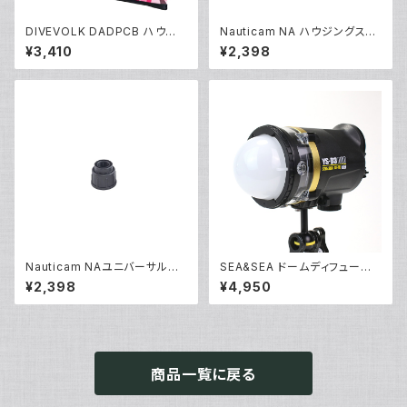
DIVEVOLK DADPCB ハウジ
Nauticam NA ハウジングスペ
ング専用ケース [70180/7018
アOリング90139 [20865]
¥3,410
¥2,398
1]
Nauticam NAユニバーサルオ
SEA&SEA ドームディフューザ
プティカルファイバーコネクター
ー [28116]
¥2,398
¥4,950
NA [部品]
商品一覧に戻る