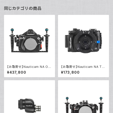
同じカテゴリの商品
【お取寄せ】Nauticam NA OM
【お取寄せ】Nauticam NA TG
1 [10527]
7 BM [10556]
¥437,800
¥173,800