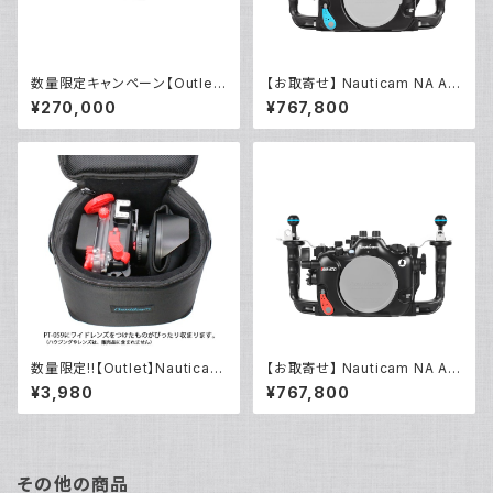
数量限定キャンペーン【Outlet/
【お取寄せ】 Nauticam NA A7
展示使用品】Nauticam NA ウ
RVI [10599]
¥270,000
¥767,800
ルトラビューファインダー180 ×
0.8 [21400]
数量限定!!【Outlet】Nauticam
【お取寄せ】 Nauticam NA A7
NA ハウジングキャリングバッグ
V [10594]
¥3,980
¥767,800
MS
その他の商品