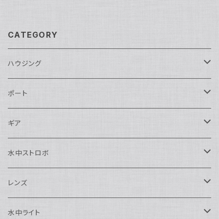
CATEGORY
ハウジング
Nikon用
ポート
Nauticam
Canon用
Nauticam
ギア
SEA&SEA
Nauticam
N120ドームポート
Sony用
SEA&SEA
AOI
水中ストロボ
SEA&SEA
N120マクロポート
Nautciam
ドームポート
OM SYSTEM用
OM SYSTEM用
AOI
Nauticam
SEA&SEA
レンズ
N120エクステンションリング
SEA&SEA
マクロポート
Nauticam
ドームポート
アクセサリー
Panasonic用
FIX
SEA&SEA
AOI
マクロコンバージョンレンズ
水中ライト