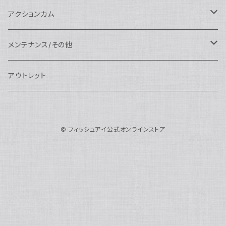
N100ドームポート
中間リング
アクセサリー
AOI
Nauticam
ドームポート
Nauticam
Nauticam
weefine
ワイドアングルコンバージョンポート
リングライト
アーム
アクションカム
N100フラットポート
ポートベース
エクステンションリング
weefine
AOI
Nikon用
アクセサリー
Nauticam
SEA&SEA
SEA&SEA
レンズオプション
FIX
フロートアーム
レンズ
メンテナンス/その他
N100エクステンションリング
ポートアクセサリー
weefine
Canon用
Nauticam
Sony用
AOI
オプション
Nauticam
AOI
AOI
weefine
クランプ
グリップ/トレー/アーム
SEA&SEA
アウトレット
N100マウントコンバーター
FIX
Sony用
Ultralight
Canon用
Nauticam
XB
weefine
OM SYSTEM用
オプション
AOI
AOI
Weefine
アクセサリー
アダプター
アクセサリー
FIX
N100ポートアクセサリー
SEA&SEA
OM SYSTEM用
AOI
© フィッシュアイ公式オンラインストア
Nikon用
FIX
Ultralight
アクセサリー
SEA&SEA
FIX
スマートフォン用
AOI
AOI
スマートフォン用
SEA&SEA
グリップ＆トレー
ハウジング
Nauticam
N85ドームポート
Panasonic用
HALF+
アクセサリー
weefine
SONY用
Nauticam
Ultralight
水中モニター
SEA&SEA
SEA&SEA
Weefine
オプション
AOI
weefine
アクセサリー
水中三脚
AOI
N85フラットポート
FUJIFILM用
SEA&SEA
アクションカム用
Ultralight
アクションカム用
Nauticam
DIVEVOLK
SEA&SEA
AOI
Ultralight
weefine
N85エクステンションリング
モニターハウジング
FIX
Nauticam