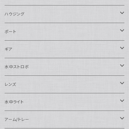
ハウジング
Nikon用
ポート
Nauticam
Canon用
Nauticam
ギア
SEA&SEA
Nauticam
N120ドームポート
Sony用
SEA&SEA
AOI
水中ストロボ
SEA&SEA
N120マクロポート
Nautciam
ドームポート
OM SYSTEM用
OM SYSTEM用
AOI
Nauticam
SEA&SEA
レンズ
N120エクステンションリング
SEA&SEA
マクロポート
Nauticam
ドームポート
アクセサリー
Panasonic用
FIX
SEA&SEA
AOI
マクロコンバージョンレンズ
水中ライト
N120ポートアクセサリー
AOI
スタンダードポート
AOI
フラットポート
Nauticam
アクセサリー
アクセサリー
Nauticam
FUJIFILM用
Athena
アクセサリー
ワイドコンバージョンレンズ
大光量 3000ルーメン以上
アーム/トレー