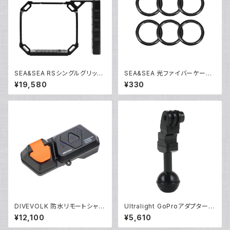
SEA&SEA RSシングルグリップ
SEA&SEA 光ファイバーケーブ
セット [22520/22521]
ルOリング(6個入り) [92974]
¥19,580
¥330
DIVEVOLK 防水リモートシャッ
Ultralight GoProアダプター
ター [21691]
[40176]
¥12,100
¥5,610