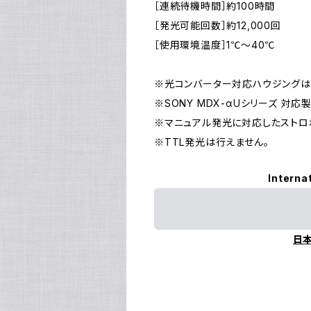
［連続待機時間］約100時間
［発光可能回数］約12,000回
［使用環境温度］1℃〜40℃
※光コンバーター対応ハウジングは
※SONY MDX-αUシリーズ 対応
※マニュアル発光に対応したストロ
※TTL発光は行えません。
Interna
日