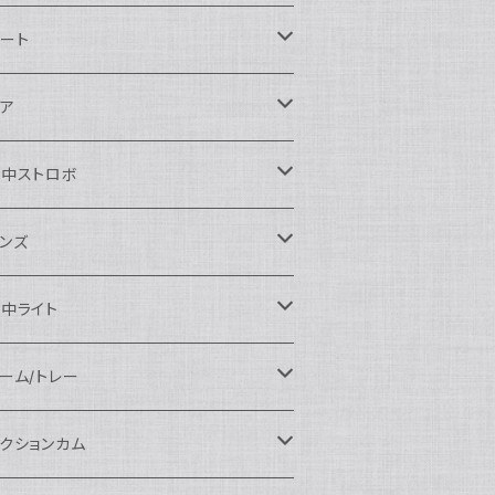
ikon用
ート
auticam
anon用
auticam
ア
EA&SEA
auticam
120ドームポート
ony用
EA&SEA
OI
水中ストロボ
EA&SEA
120マクロポート
autciam
ームポート
M SYSTEM用
M SYSTEM用
OI
auticam
EA&SEA
ンズ
120エクステンションリング
EA&SEA
クロポート
auticam
ームポート
クセサリー
anasonic用
IX
EA&SEA
OI
クロコンバージョンレンズ
中ライト
120ポートアクセサリー
OI
タンダードポート
OI
ラットポート
auticam
クセサリー
クセサリー
auticam
UJIFILM用
thena
クセサリー
イドコンバージョンレンズ
光量 3000ルーメン以上
ーム/トレー
100ドームポート
間リング
クセサリー
OI
auticam
ームポート
auticam
auticam
eefine
イドアングルコンバージョンポート
ングライト
ーム
クションカム
100フラットポート
ートベース
クステンションリング