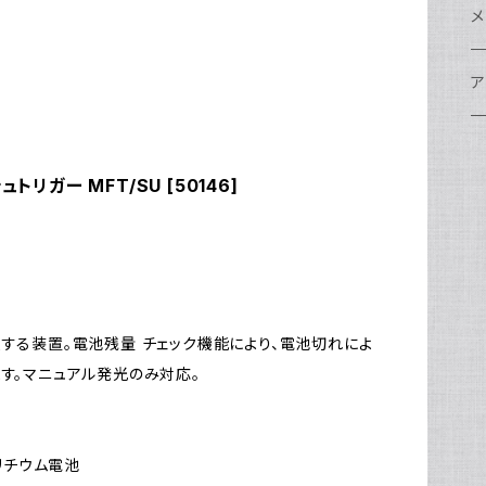
w
A
N
ア
N
S
S
レ
F
フ
レ
メ
N
ポ
w
C
N
S
A
オ
N
A
A
w
ク
グ
S
ア
N
FI
S
Ul
C
N
X
w
O
オ
A
A
W
ア
ア
ア
F
N
トリガー MFT/SU [50146]
S
O
A
N
FI
Ul
ア
S
FI
ス
A
A
ス
S
グ
ハ
N
N
P
H
ア
w
S
N
Ul
水
S
S
W
オ
A
w
ア
A
N
F
S
ア
Ul
ア
N
D
S
A
Ul
する装置。電池残量 チェック機能により、電池切れによ
w
N
す。マニュアル発光のみ対応。
モ
FI
N
Ul
N
ア
Ul
FI
型リチウム電池
N