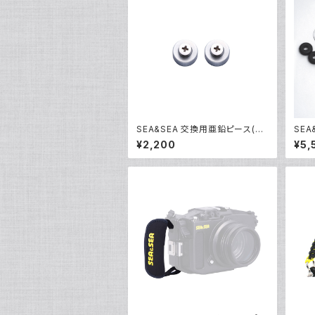
SEA&SEA 交換用亜鉛ピース(2
SE
個入り) [46116]
ル 取
¥2,200
¥5,