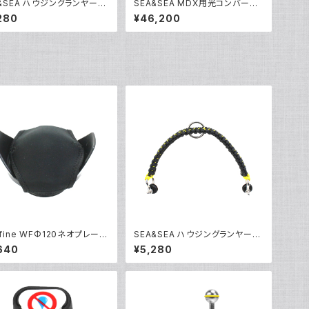
&SEA ハウジングランヤードI
SEA&SEA MDX用光コンバータ
6137]
ー/CR [50143]
280
¥46,200
fine WFΦ120ネオプレーン
SEA&SEA ハウジングランヤードI
ポートカバー [21038]
V [46137]
640
¥5,280