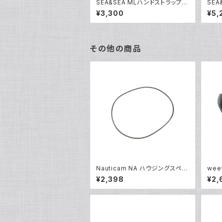
SEA&SEA MLハンドストラップ
SEA
[46118]
V [4
¥3,300
¥5,
その他の商品
Nauticam NA ハウジングスペア
wee
Oリング90139 [20865]
ドーム
¥2,398
¥2,