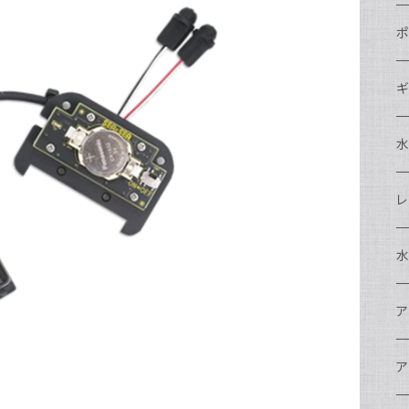
N
ポ
N
C
N
ギ
S
N
N
S
S
A
S
N
N
ド
O
O
A
N
S
レ
N
S
マ
N
ド
ア
P
F
S
A
マ
水
N
A
ス
A
フ
N
ア
ア
N
F
A
ア
ワ
大
ア
N
中
ア
A
N
ド
N
N
w
ワ
リ
ア
ア
N
ポ
エ