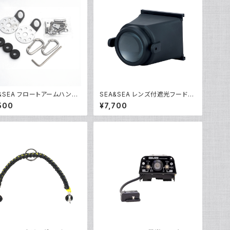
A&SEA フロートアームハンド
SEA&SEA レンズ付遮光フード
付金具セット [46130]
[52121]
500
¥7,700