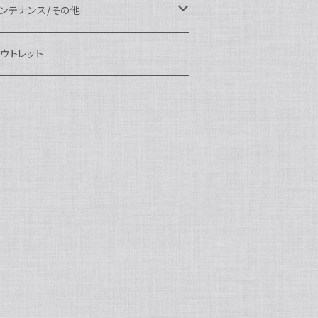
eefine
OI
ikon用
クセサリー
auticam
EA&SEA
EA&SEA
ンズオプション
IX
ロートアーム
ンズ
ンテナンス/その他
100エクステンションリング
ートアクセサリー
eefine
anon用
auticam
ony用
OI
プション
auticam
OI
OI
eefine
ランプ
リップ/トレー/アーム
EA&SEA
ウトレット
100マウントコンバーター
X
ony用
tralight
anon用
auticam
B
eefine
M SYSTEM用
プション
OI
OI
eefine
クセサリー
ダプター
クセサリー
IX
100ポートアクセサリー
EA&SEA
M SYSTEM用
OI
ikon用
X
tralight
クセサリー
EA&SEA
X
マートフォン用
OI
OI
マートフォン用
EA&SEA
リップ＆トレー
ウジング
auticam
85ドームポート
anasonic用
ALF+
クセサリー
eefine
ONY用
auticam
tralight
中モニター
EA&SEA
EA&SEA
eefine
プション
OI
eefine
クセサリー
水中三脚
OI
85フラットポート
UJIFILM用
EA&SEA
クションカム用
tralight
クションカム用
auticam
IVEVOLK
EA&SEA
OI
tralight
eefine
85エクステンションリング
ニターハウジング
X
auticam
tralight
85マウントコンバーター
クセサリー
tralight
X
85ポートアクセサリー