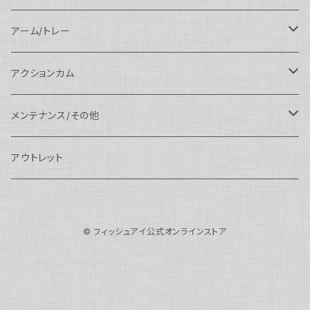
N120ポートアクセサリー
AOI
スタンダードポート
AOI
フラットポート
Nauticam
アクセサリー
アクセサリー
Nauticam
FUJIFILM用
Athena
アクセサリー
ワイドコンバージョンレンズ
大光量 3000ルーメン以上
アーム/トレー
N100ドームポート
中間リング
アクセサリー
AOI
Nauticam
ドームポート
Nauticam
Nauticam
weefine
ワイドアングルコンバージョンポート
リングライト
アーム
アクションカム
N100フラットポート
ポートベース
エクステンションリング
weefine
AOI
Nikon用
アクセサリー
Nauticam
SEA&SEA
SEA&SEA
レンズオプション
FIX
フロートアーム
レンズ
メンテナンス/その他
N100エクステンションリング
ポートアクセサリー
weefine
Canon用
Nauticam
Sony用
AOI
オプション
Nauticam
AOI
AOI
weefine
クランプ
グリップ/トレー/アーム
SEA&SEA
アウトレット
N100マウントコンバーター
FIX
Sony用
Ultralight
Canon用
Nauticam
XB
weefine
OM SYSTEM用
オプション
AOI
AOI
Weefine
アクセサリー
アダプター
アクセサリー
FIX
N100ポートアクセサリー
SEA&SEA
OM SYSTEM用
AOI
© フィッシュアイ公式オンラインストア
Nikon用
FIX
Ultralight
アクセサリー
SEA&SEA
FIX
スマートフォン用
AOI
AOI
スマートフォン用
SEA&SEA
グリップ＆トレー
ハウジング
Nauticam
N85ドームポート
Panasonic用
HALF+
アクセサリー
weefine
SONY用
Nauticam
Ultralight
水中モニター
SEA&SEA
SEA&SEA
Weefine
オプション
AOI
weefine
アクセサリー
水中三脚
AOI
N85フラットポート
FUJIFILM用