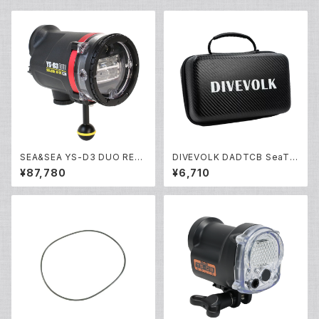
SEA&SEA YS-D3 DUO RED
DIVEVOLK DADTCB SeaTo
[03130]
uch 4 max専用キャリーケース
¥87,780
¥6,710
[70179]