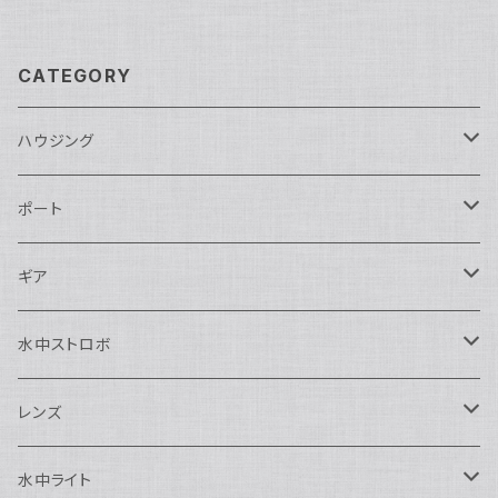
CATEGORY
ハウジング
Nikon用
ポート
Nauticam
Canon用
Nauticam
ギア
SEA&SEA
Nauticam
N120ドームポート
Sony用
SEA&SEA
AOI
水中ストロボ
SEA&SEA
N120マクロポート
Nautciam
ドームポート
OM SYSTEM用
OM SYSTEM用
AOI
Nauticam
SEA&SEA
レンズ
N120エクステンションリング
SEA&SEA
マクロポート
Nauticam
ドームポート
アクセサリー
Panasonic用
FIX
SEA&SEA
AOI
マクロコンバージョンレンズ
水中ライト