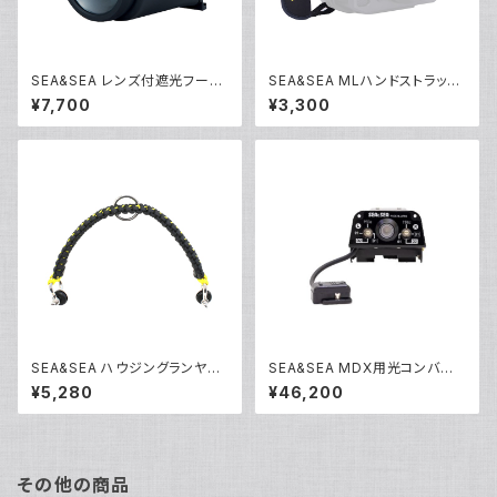
SEA&SEA レンズ付遮光フード
SEA&SEA MLハンドストラップ
[52121]
[46118]
¥7,700
¥3,300
SEA&SEA ハウジングランヤー
SEA&SEA MDX用光コンバー
ドIV [46137]
ター/CR [50143]
¥5,280
¥46,200
その他の商品