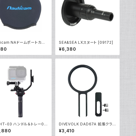
ticam NAドームポートカバ
SEA&SEA LXスヌート [09172]
 [21068]
180
¥6,380
 HT-03 ハンドル＆トレー03
DIVEVOLK DAD67A 拡張クラン
ョンカム [40460/40461]
プアダプター [21687/21688]
,880
¥3,410