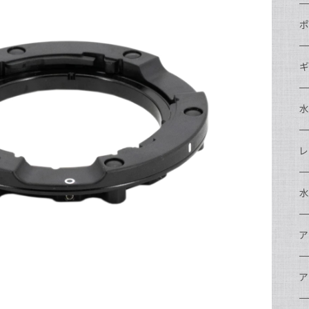
N
ポ
N
C
N
ギ
S
N
N
S
S
A
S
N
N
ド
O
O
A
N
S
レ
N
S
マ
N
ド
ア
P
F
S
A
マ
水
N
A
ス
A
フ
N
ア
ア
N
F
A
ア
ワ
大
ア
N
中
ア
A
N
ド
N
N
w
ワ
リ
ア
ア
N
ポ
エ