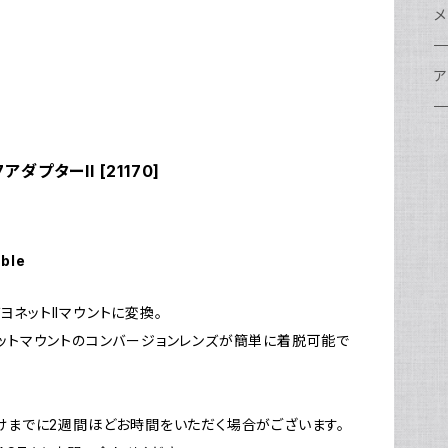
w
A
N
ア
N
S
S
レ
F
フ
レ
メ
N
ポ
w
C
N
S
A
オ
N
A
A
w
ク
グ
S
ア
N
FI
S
Ul
C
N
X
w
O
オ
A
A
W
ア
ア
ア
F
N
アダプターII [21170]
S
O
A
N
FI
Ul
ア
S
FI
ス
A
A
ス
S
グ
ハ
N
N
P
H
ア
w
S
N
Ul
水
S
S
W
オ
A
w
ア
A
able
N
F
S
ア
Ul
ア
N
D
S
A
ヨネットIIマウントに変換。
Ul
w
N
ヨネットマウントのコンバージョンレンズが簡単に着脱可能で
モ
FI
N
Ul
N
ア
Ul
お届けまでに2週間ほどお時間をいただく場合がございます。
FI
N