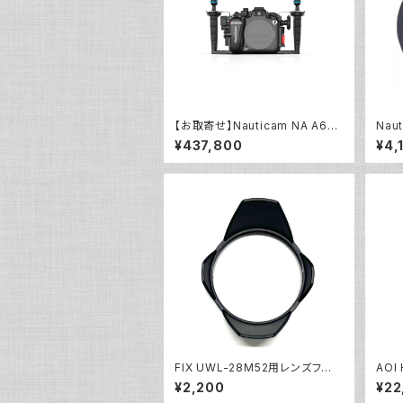
【お取寄せ】Nauticam NA A670
Nau
0 [10551]
ー140
¥437,800
¥4,
FIX UWL-28M52用レンズフード
AOI
[部品]
アクシ
¥2,200
¥22