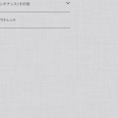
eefine
OI
ikon用
クセサリー
auticam
EA&SEA
EA&SEA
ンズオプション
IX
ロートアーム
ンズ
ンテナンス/その他
100エクステンションリング
ートアクセサリー
eefine
anon用
auticam
ony用
OI
プション
auticam
OI
OI
eefine
ランプ
リップ/トレー/アーム
EA&SEA
ウトレット
100マウントコンバーター
X
ony用
tralight
anon用
auticam
B
eefine
M SYSTEM用
プション
OI
OI
eefine
クセサリー
ダプター
クセサリー
IX
100ポートアクセサリー
EA&SEA
M SYSTEM用
OI
ikon用
X
tralight
クセサリー
EA&SEA
X
マートフォン用
OI
OI
マートフォン用
EA&SEA
リップ＆トレー
ウジング
auticam
85ドームポート
anasonic用
ALF+
クセサリー
eefine
ONY用
auticam
tralight
中モニター
EA&SEA
EA&SEA
eefine
プション
OI
eefine
クセサリー
水中三脚
OI
85フラットポート
UJIFILM用
EA&SEA
クションカム用
tralight
クションカム用
auticam
IVEVOLK
EA&SEA
OI
tralight
eefine
85エクステンションリング
ニターハウジング
X
auticam
tralight
85マウントコンバーター
クセサリー
tralight
X
85ポートアクセサリー