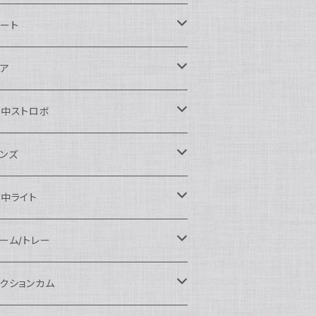
ikon用
ート
auticam
anon用
auticam
ア
EA&SEA
auticam
120ドームポート
ony用
EA&SEA
OI
水中ストロボ
EA&SEA
120マクロポート
autciam
ームポート
M SYSTEM用
M SYSTEM用
OI
auticam
EA&SEA
ンズ
120エクステンションリング
EA&SEA
クロポート
auticam
ームポート
クセサリー
anasonic用
IX
EA&SEA
OI
クロコンバージョンレンズ
中ライト
120ポートアクセサリー
OI
タンダードポート
OI
ラットポート
auticam
クセサリー
クセサリー
auticam
UJIFILM用
thena
クセサリー
イドコンバージョンレンズ
光量 3000ルーメン以上
ーム/トレー
100ドームポート
間リング
クセサリー
OI
auticam
ームポート
auticam
auticam
eefine
イドアングルコンバージョンポート
ングライト
ーム
クションカム
100フラットポート
ートベース
クステンションリング