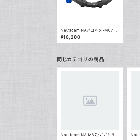
Nauticam NAバヨネットM67ア
ダプターII [21170]
¥16,280
同じカテゴリの商品
Nauticam NA M67ｱﾀﾞﾌﾟﾀｰﾘﾝ
Nau
ｸﾞWWL[部品]
[部品