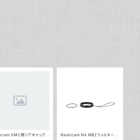
ticam SMC用リアキャップ
Nauticam NA M82フィルターア
]
ダプター [21807]