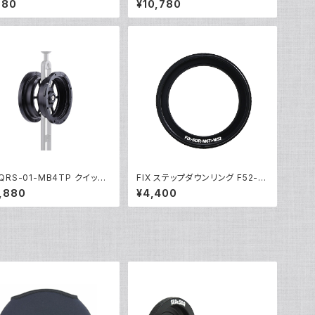
980
¥10,780
 QRS-01-MB4TP クイック
FIX ステップダウンリング F52-M
ースシステム01 ツインレンズ
67 [21741]
,880
¥4,400
ー01 [21633]