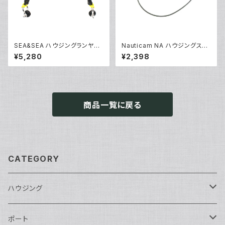
SEA&SEA ハウジングランヤー
Nauticam NA ハウジングスペ
ドIV [46137]
アOリング90139 [20865]
¥5,280
¥2,398
商品一覧に戻る
CATEGORY
ハウジング
Nikon用
ポート