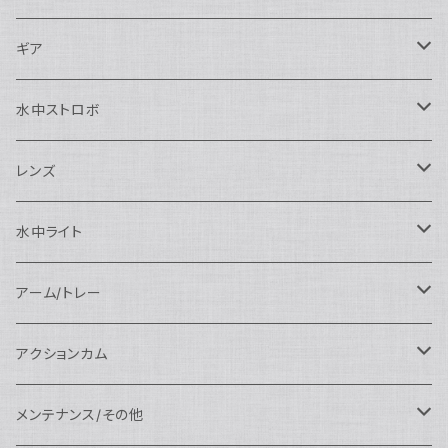
Nauticam
Canon用
Nauticam
ギア
SEA&SEA
Nauticam
N120ドームポート
Sony用
SEA&SEA
AOI
水中ストロボ
SEA&SEA
N120マクロポート
Nautciam
ドームポート
OM SYSTEM用
OM SYSTEM用
AOI
Nauticam
SEA&SEA
レンズ
N120エクステンションリング
SEA&SEA
マクロポート
Nauticam
ドームポート
アクセサリー
Panasonic用
FIX
SEA&SEA
AOI
マクロコンバージョンレンズ
水中ライト
N120ポートアクセサリー
AOI
スタンダードポート
AOI
フラットポート
Nauticam
アクセサリー
アクセサリー
Nauticam
FUJIFILM用
Athena
アクセサリー
ワイドコンバージョンレンズ
大光量 3000ルーメン以上
アーム/トレー
N100ドームポート
中間リング
アクセサリー
AOI
Nauticam
ドームポート
Nauticam
Nauticam
weefine
ワイドアングルコンバージョンポート
リングライト
アーム
アクションカム
N100フラットポート
ポートベース
エクステンションリング
weefine
AOI
Nikon用
アクセサリー
Nauticam
SEA&SEA
SEA&SEA
レンズオプション
FIX
フロートアーム
レンズ
メンテナンス/その他
N100エクステンションリング