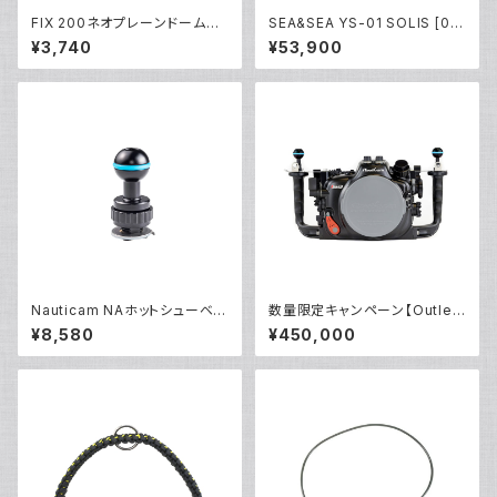
FIX 200ネオプレーンドームカ
SEA&SEA YS-01 SOLIS [03
バーII [21490]
124]
¥3,740
¥53,900
Nauticam NAホットシューベー
数量限定キャンペーン【Outlet/
ス [40188]
展示使用品】Nauticam R5ハウ
¥8,580
¥450,000
ジング バキュームバルブ付き