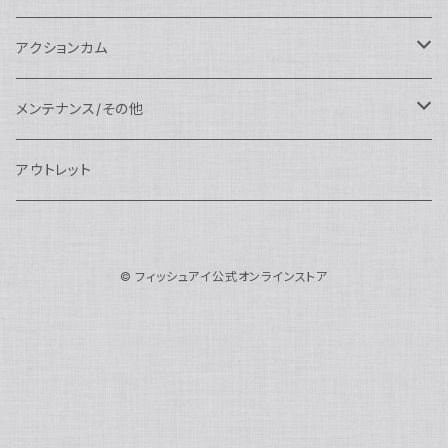
N100ドームポート
中間リング
アクセサリー
AOI
Nauticam
ドームポート
Nauticam
Nauticam
weefine
ワイドアングルコンバージョンポート
リングライト
アーム
アクションカム
N100フラットポート
ポートベース
エクステンションリング
weefine
AOI
Nikon用
アクセサリー
Nauticam
SEA&SEA
SEA&SEA
レンズオプション
FIX
フロートアーム
レンズ
メンテナンス/その他
N100エクステンションリング
ポートアクセサリー
weefine
Canon用
Nauticam
Sony用
AOI
オプション
Nauticam
AOI
AOI
weefine
クランプ
グリップ/トレー/アーム
SEA&SEA
アウトレット
N100マウントコンバーター
FIX
Sony用
Ultralight
Canon用
Nauticam
XB
weefine
OM SYSTEM用
オプション
AOI
AOI
Weefine
アクセサリー
アダプター
アクセサリー
FIX
N100ポートアクセサリー
SEA&SEA
OM SYSTEM用
AOI
© フィッシュアイ公式オンラインストア
Nikon用
FIX
Ultralight
アクセサリー
SEA&SEA
FIX
スマートフォン用
AOI
AOI
スマートフォン用
SEA&SEA
グリップ＆トレー
ハウジング
Nauticam
N85ドームポート
Panasonic用
HALF+
アクセサリー
weefine
SONY用
Nauticam
Ultralight
水中モニター
SEA&SEA
SEA&SEA
Weefine
オプション
AOI
weefine
アクセサリー
水中三脚
AOI
N85フラットポート
FUJIFILM用
SEA&SEA
アクションカム用
Ultralight
アクションカム用
Nauticam
DIVEVOLK
SEA&SEA
AOI
Ultralight
weefine
N85エクステンションリング
モニターハウジング