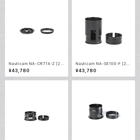
Nauticam NA-CR714-Z [21
Nauticam NA-SE100-F [217
812]
44]
¥43,780
¥43,780