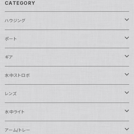
CATEGORY
ハウジング
Nikon用
ポート
Nauticam
Canon用
Nauticam
ギア
SEA&SEA
Nauticam
N120ドームポート
Sony用
SEA&SEA
AOI
水中ストロボ
SEA&SEA
N120マクロポート
Nautciam
ドームポート
OM SYSTEM用
OM SYSTEM用
AOI
Nauticam
SEA&SEA
レンズ
N120エクステンションリング
SEA&SEA
マクロポート
Nauticam
ドームポート
アクセサリー
Panasonic用
FIX
SEA&SEA
AOI
マクロコンバージョンレンズ
水中ライト
N120ポートアクセサリー
AOI
スタンダードポート
AOI
フラットポート
Nauticam
アクセサリー
アクセサリー
Nauticam
FUJIFILM用
Athena
アクセサリー
ワイドコンバージョンレンズ
大光量 3000ルーメン以上
アーム/トレー