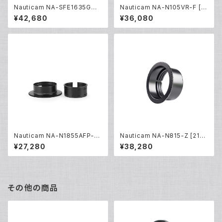
Nauticam NA-SFE1635GMII
Nauticam NA-N105VR-F [2
-Z [21613]
0229]
¥42,680
¥36,080
Nauticam NA-N1855AFP-Z
Nauticam NA-N815-Z [210
[20453]
04]
¥27,280
¥38,280
その他の商品